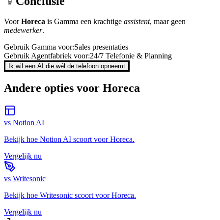
Conclusie
Voor
Horeca
is
Gamma
een krachtige
assistent
, maar geen
medewerker
.
Gebruik
Gamma
voor:
Sales presentaties
Gebruik Agentfabriek voor:
24/7 Telefonie & Planning
Ik wil een AI die wél de telefoon opneemt
Andere opties voor
Horeca
vs
Notion AI
Bekijk hoe
Notion AI
scoort voor
Horeca
.
Vergelijk nu
vs
Writesonic
Bekijk hoe
Writesonic
scoort voor
Horeca
.
Vergelijk nu