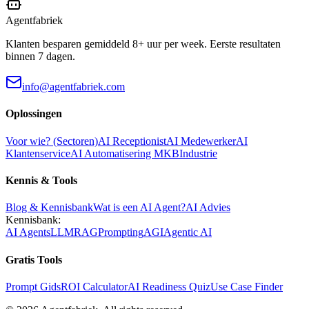
Agentfabriek
Klanten besparen gemiddeld 8+ uur per week. Eerste resultaten
binnen 7 dagen.
info@agentfabriek.com
Oplossingen
Voor wie? (Sectoren)
AI Receptionist
AI Medewerker
AI
Klantenservice
AI Automatisering MKB
Industrie
Kennis & Tools
Blog & Kennisbank
Wat is een AI Agent?
AI Advies
Kennisbank:
AI Agents
LLM
RAG
Prompting
AGI
Agentic AI
Gratis Tools
Prompt Gids
ROI Calculator
AI Readiness Quiz
Use Case Finder