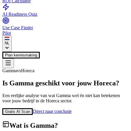
ROI Calculator
AI Readiness Quiz
Use Case Finder
Pilot
NL
Plan kennismaking
Gamma
vs
Horeca
Is
Gamma
geschikt voor jouw
Horeca
?
Een eerlijke analyse van wat
Gamma
wel én niet kan betekenen
voor jouw bedrijf in de
Horeca
sector.
Direct naar conclusie
Gratis AI Scan
Wat is
Gamma
?