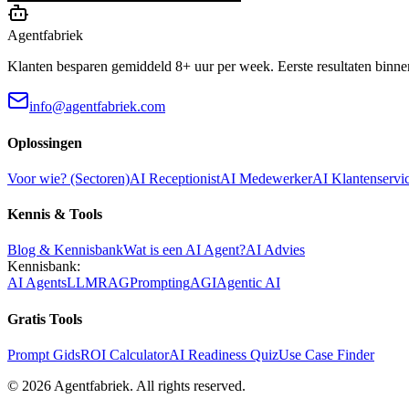
Agentfabriek
Klanten besparen gemiddeld 8+ uur per week. Eerste resultaten binne
info@agentfabriek.com
Oplossingen
Voor wie? (Sectoren)
AI Receptionist
AI Medewerker
AI Klantenservi
Kennis & Tools
Blog & Kennisbank
Wat is een AI Agent?
AI Advies
Kennisbank:
AI Agents
LLM
RAG
Prompting
AGI
Agentic AI
Gratis Tools
Prompt Gids
ROI Calculator
AI Readiness Quiz
Use Case Finder
©
2026
Agentfabriek
.
All rights reserved.