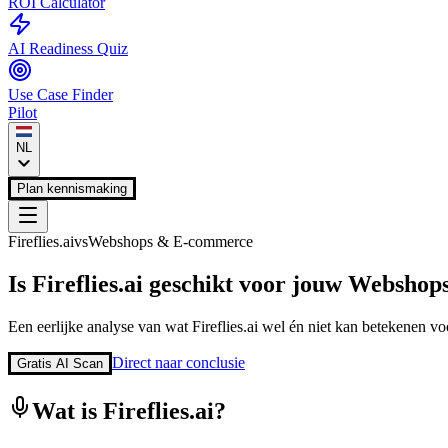
ROI Calculator
AI Readiness Quiz
Use Case Finder
Pilot
NL
Plan kennismaking
Fireflies.ai
vs
Webshops & E-commerce
Is
Fireflies.ai
geschikt voor jouw
Webshop
Een eerlijke analyse van wat
Fireflies.ai
wel én niet kan betekenen voo
Direct naar conclusie
Gratis AI Scan
Wat is
Fireflies.ai
?