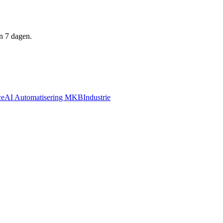
n 7 dagen.
ce
AI Automatisering MKB
Industrie