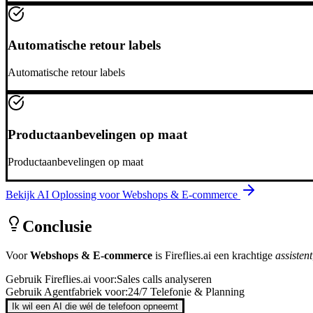
Automatische retour labels
Automatische retour labels
Productaanbevelingen op maat
Productaanbevelingen op maat
Bekijk AI Oplossing voor
Webshops & E-commerce
Conclusie
Voor
Webshops & E-commerce
is
Fireflies.ai
een krachtige
assistent
Gebruik
Fireflies.ai
voor:
Sales calls analyseren
Gebruik Agentfabriek voor:
24/7 Telefonie & Planning
Ik wil een AI die wél de telefoon opneemt