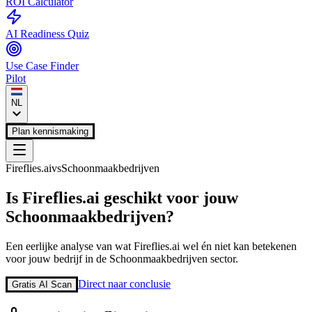
ROI Calculator
AI Readiness Quiz
Use Case Finder
Pilot
NL
Plan kennismaking
Fireflies.ai
vs
Schoonmaakbedrijven
Is
Fireflies.ai
geschikt voor jouw
Schoonmaakbedrijven
?
Een eerlijke analyse van wat
Fireflies.ai
wel én niet kan betekenen
voor jouw bedrijf in de
Schoonmaakbedrijven
sector.
Direct naar conclusie
Gratis AI Scan