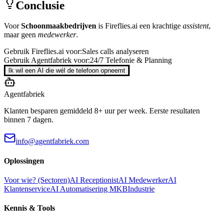
Conclusie
Voor
Schoonmaakbedrijven
is
Fireflies.ai
een krachtige
assistent
,
maar geen
medewerker
.
Gebruik
Fireflies.ai
voor:
Sales calls analyseren
Gebruik Agentfabriek voor:
24/7 Telefonie & Planning
Ik wil een AI die wél de telefoon opneemt
Agentfabriek
Klanten besparen gemiddeld 8+ uur per week. Eerste resultaten
binnen 7 dagen.
info@agentfabriek.com
Oplossingen
Voor wie? (Sectoren)
AI Receptionist
AI Medewerker
AI
Klantenservice
AI Automatisering MKB
Industrie
Kennis & Tools