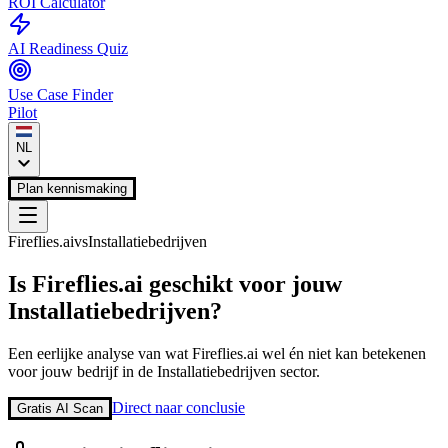
ROI Calculator
AI Readiness Quiz
Use Case Finder
Pilot
NL
Plan kennismaking
Fireflies.ai
vs
Installatiebedrijven
Is
Fireflies.ai
geschikt voor jouw
Installatiebedrijven
?
Een eerlijke analyse van wat
Fireflies.ai
wel én niet kan betekenen
voor jouw bedrijf in de
Installatiebedrijven
sector.
Direct naar conclusie
Gratis AI Scan