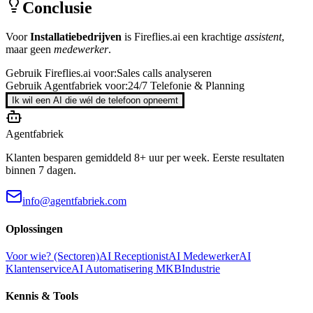
Conclusie
Voor
Installatiebedrijven
is
Fireflies.ai
een krachtige
assistent
,
maar geen
medewerker
.
Gebruik
Fireflies.ai
voor:
Sales calls analyseren
Gebruik Agentfabriek voor:
24/7 Telefonie & Planning
Ik wil een AI die wél de telefoon opneemt
Agentfabriek
Klanten besparen gemiddeld 8+ uur per week. Eerste resultaten
binnen 7 dagen.
info@agentfabriek.com
Oplossingen
Voor wie? (Sectoren)
AI Receptionist
AI Medewerker
AI
Klantenservice
AI Automatisering MKB
Industrie
Kennis & Tools