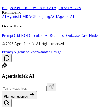
Blog & Kennisbank
Wat is een AI Agent?
AI Advies
Kennisbank:
AI Agents
LLM
RAG
Prompting
AGI
Agentic AI
Gratis Tools
Prompt Gids
ROI Calculator
AI Readiness Quiz
Use Case Finder
©
2026
Agentfabriek
.
All rights reserved.
Privacy
Algemene Voorwaarden
Design
Agentfabriek AI
Plan een gesprek