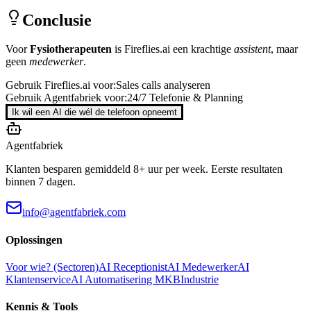
Conclusie
Voor
Fysiotherapeuten
is
Fireflies.ai
een krachtige
assistent
, maar
geen
medewerker
.
Gebruik
Fireflies.ai
voor:
Sales calls analyseren
Gebruik Agentfabriek voor:
24/7 Telefonie & Planning
Ik wil een AI die wél de telefoon opneemt
Agentfabriek
Klanten besparen gemiddeld 8+ uur per week. Eerste resultaten
binnen 7 dagen.
info@agentfabriek.com
Oplossingen
Voor wie? (Sectoren)
AI Receptionist
AI Medewerker
AI
Klantenservice
AI Automatisering MKB
Industrie
Kennis & Tools