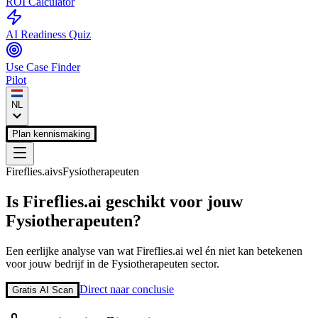
ROI Calculator
AI Readiness Quiz
Use Case Finder
Pilot
NL
Plan kennismaking
Fireflies.ai
vs
Fysiotherapeuten
Is
Fireflies.ai
geschikt voor jouw
Fysiotherapeuten
?
Een eerlijke analyse van wat
Fireflies.ai
wel én niet kan betekenen
voor jouw bedrijf in de
Fysiotherapeuten
sector.
Direct naar conclusie
Gratis AI Scan