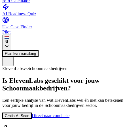
ROI Calculator
AI Readiness Quiz
Use Case Finder
Pilot
NL
Plan kennismaking
ElevenLabs
vs
Schoonmaakbedrijven
Is
ElevenLabs
geschikt voor jouw
Schoonmaakbedrijven
?
Een eerlijke analyse van wat
ElevenLabs
wel én niet kan betekenen
voor jouw bedrijf in de
Schoonmaakbedrijven
sector.
Direct naar conclusie
Gratis AI Scan