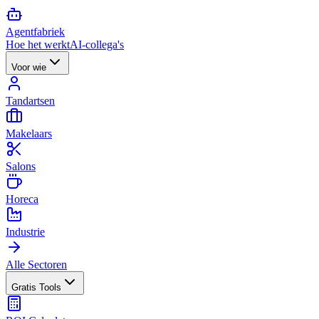
Agent
fabriek
Hoe het werkt
AI-collega's
Voor wie
Tandartsen
Makelaars
Salons
Horeca
Industrie
Alle Sectoren
Gratis Tools