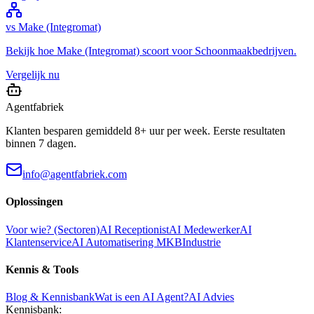
vs
Make (Integromat)
Bekijk hoe
Make (Integromat)
scoort voor
Schoonmaakbedrijven
.
Vergelijk nu
Agentfabriek
Klanten besparen gemiddeld 8+ uur per week. Eerste resultaten
binnen 7 dagen.
info@agentfabriek.com
Oplossingen
Voor wie? (Sectoren)
AI Receptionist
AI Medewerker
AI
Klantenservice
AI Automatisering MKB
Industrie
Kennis & Tools
Blog & Kennisbank
Wat is een AI Agent?
AI Advies
Kennisbank: