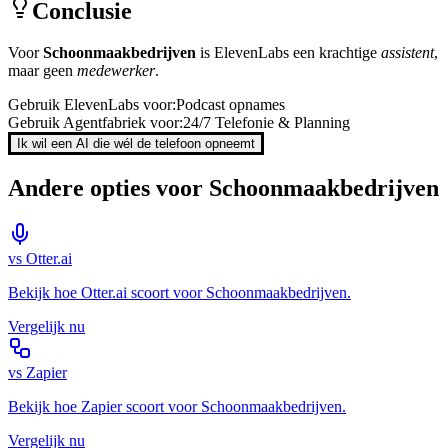
Conclusie
Voor
Schoonmaakbedrijven
is
ElevenLabs
een krachtige
assistent
,
maar geen
medewerker
.
Gebruik
ElevenLabs
voor:
Podcast opnames
Gebruik Agentfabriek voor:
24/7 Telefonie & Planning
Ik wil een AI die wél de telefoon opneemt
Andere opties voor
Schoonmaakbedrijven
vs
Otter.ai
Bekijk hoe
Otter.ai
scoort voor
Schoonmaakbedrijven
.
Vergelijk nu
vs
Zapier
Bekijk hoe
Zapier
scoort voor
Schoonmaakbedrijven
.
Vergelijk nu