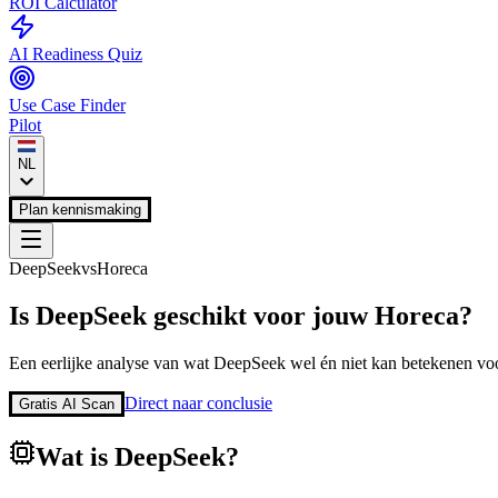
ROI Calculator
AI Readiness Quiz
Use Case Finder
Pilot
NL
Plan kennismaking
DeepSeek
vs
Horeca
Is
DeepSeek
geschikt voor jouw
Horeca
?
Een eerlijke analyse van wat
DeepSeek
wel én niet kan betekenen voo
Direct naar conclusie
Gratis AI Scan
Wat is
DeepSeek
?