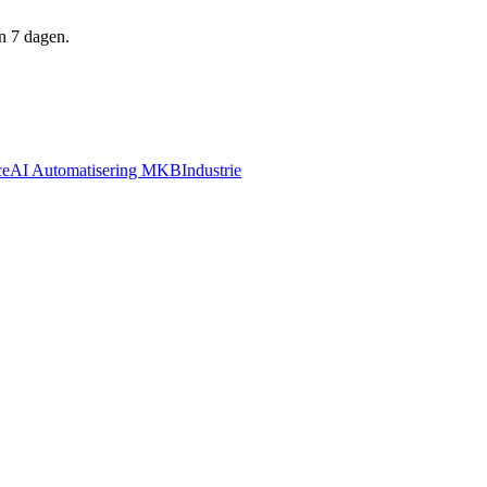
n 7 dagen.
ce
AI Automatisering MKB
Industrie