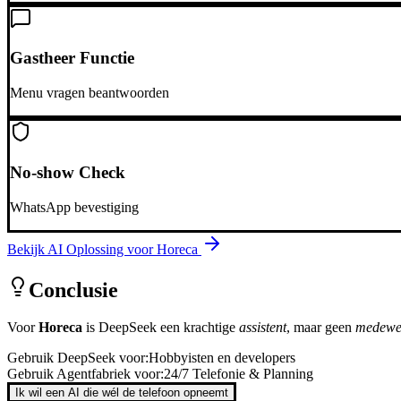
Gastheer Functie
Menu vragen beantwoorden
No-show Check
WhatsApp bevestiging
Bekijk AI Oplossing voor
Horeca
Conclusie
Voor
Horeca
is
DeepSeek
een krachtige
assistent
, maar geen
medewe
Gebruik
DeepSeek
voor:
Hobbyisten en developers
Gebruik Agentfabriek voor:
24/7 Telefonie & Planning
Ik wil een AI die wél de telefoon opneemt