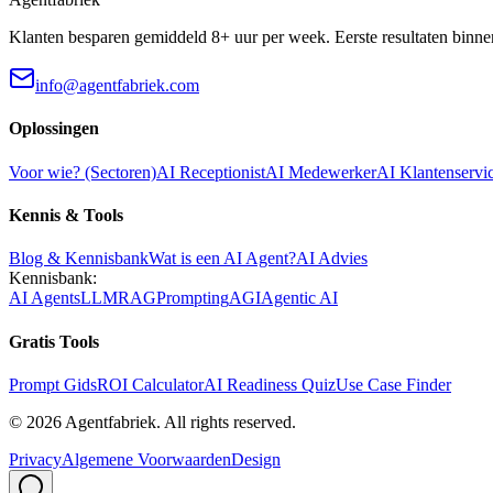
Klanten besparen gemiddeld 8+ uur per week. Eerste resultaten binne
info@agentfabriek.com
Oplossingen
Voor wie? (Sectoren)
AI Receptionist
AI Medewerker
AI Klantenservi
Kennis & Tools
Blog & Kennisbank
Wat is een AI Agent?
AI Advies
Kennisbank:
AI Agents
LLM
RAG
Prompting
AGI
Agentic AI
Gratis Tools
Prompt Gids
ROI Calculator
AI Readiness Quiz
Use Case Finder
©
2026
Agentfabriek
.
All rights reserved.
Privacy
Algemene Voorwaarden
Design