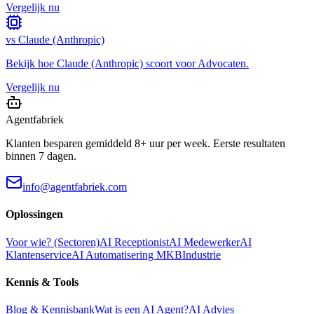
Vergelijk nu
vs
Claude (Anthropic)
Bekijk hoe
Claude (Anthropic)
scoort voor
Advocaten
.
Vergelijk nu
Agentfabriek
Klanten besparen gemiddeld 8+ uur per week. Eerste resultaten
binnen 7 dagen.
info@agentfabriek.com
Oplossingen
Voor wie? (Sectoren)
AI Receptionist
AI Medewerker
AI
Klantenservice
AI Automatisering MKB
Industrie
Kennis & Tools
Blog & Kennisbank
Wat is een AI Agent?
AI Advies