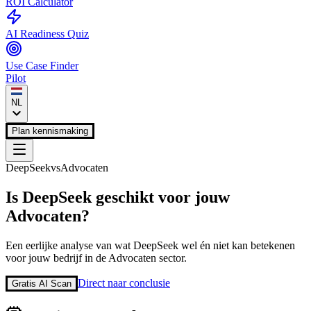
ROI Calculator
AI Readiness Quiz
Use Case Finder
Pilot
NL
Plan kennismaking
DeepSeek
vs
Advocaten
Is
DeepSeek
geschikt voor jouw
Advocaten
?
Een eerlijke analyse van wat
DeepSeek
wel én niet kan betekenen
voor jouw bedrijf in de
Advocaten
sector.
Direct naar conclusie
Gratis AI Scan