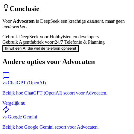
Conclusie
Voor
Advocaten
is
DeepSeek
een krachtige
assistent
, maar geen
medewerker
.
Gebruik
DeepSeek
voor:
Hobbyisten en developers
Gebruik Agentfabriek voor:
24/7 Telefonie & Planning
Ik wil een AI die wél de telefoon opneemt
Andere opties voor
Advocaten
vs
ChatGPT (OpenAI)
Bekijk hoe
ChatGPT (OpenAI)
scoort voor
Advocaten
.
Vergelijk nu
vs
Google Gemini
Bekijk hoe
Google Gemini
scoort voor
Advocaten
.