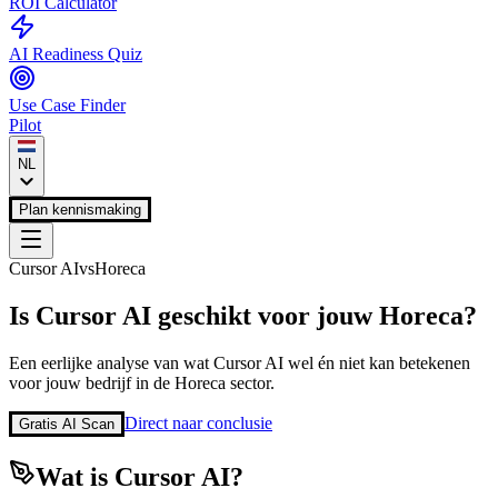
ROI Calculator
AI Readiness Quiz
Use Case Finder
Pilot
NL
Plan kennismaking
Cursor AI
vs
Horeca
Is
Cursor AI
geschikt voor jouw
Horeca
?
Een eerlijke analyse van wat
Cursor AI
wel én niet kan betekenen
voor jouw bedrijf in de
Horeca
sector.
Direct naar conclusie
Gratis AI Scan
Wat is
Cursor AI
?