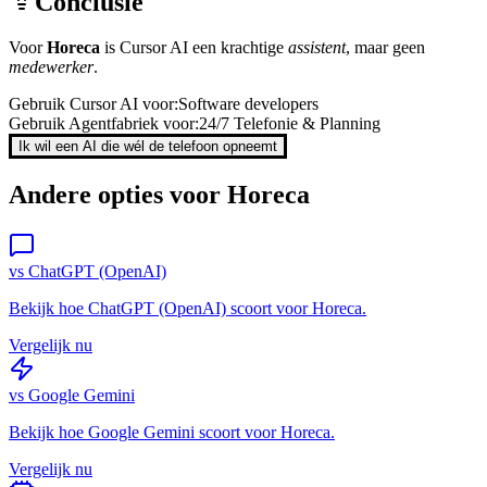
Conclusie
Voor
Horeca
is
Cursor AI
een krachtige
assistent
, maar geen
medewerker
.
Gebruik
Cursor AI
voor:
Software developers
Gebruik Agentfabriek voor:
24/7 Telefonie & Planning
Ik wil een AI die wél de telefoon opneemt
Andere opties voor
Horeca
vs
ChatGPT (OpenAI)
Bekijk hoe
ChatGPT (OpenAI)
scoort voor
Horeca
.
Vergelijk nu
vs
Google Gemini
Bekijk hoe
Google Gemini
scoort voor
Horeca
.
Vergelijk nu