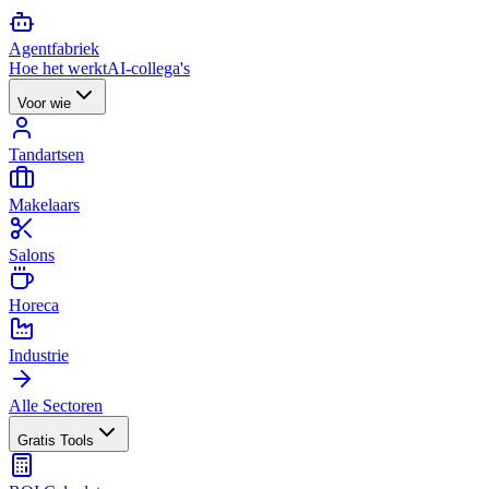
Agent
fabriek
Hoe het werkt
AI-collega's
Voor wie
Tandartsen
Makelaars
Salons
Horeca
Industrie
Alle Sectoren
Gratis Tools