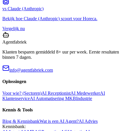
vs
Claude (Anthropic)
Bekijk hoe
Claude (Anthropic)
scoort voor
Horeca
.
Vergelijk nu
Agentfabriek
Klanten besparen gemiddeld 8+ uur per week. Eerste resultaten
binnen 7 dagen.
info@agentfabriek.com
Oplossingen
Voor wie? (Sectoren)
AI Receptionist
AI Medewerker
AI
Klantenservice
AI Automatisering MKB
Industrie
Kennis & Tools
Blog & Kennisbank
Wat is een AI Agent?
AI Advies
Kennisbank: