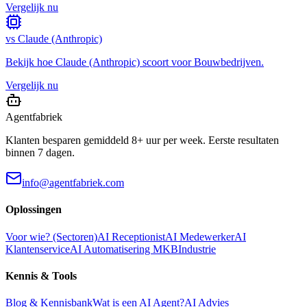
Vergelijk nu
vs
Claude (Anthropic)
Bekijk hoe
Claude (Anthropic)
scoort voor
Bouwbedrijven
.
Vergelijk nu
Agentfabriek
Klanten besparen gemiddeld 8+ uur per week. Eerste resultaten
binnen 7 dagen.
info@agentfabriek.com
Oplossingen
Voor wie? (Sectoren)
AI Receptionist
AI Medewerker
AI
Klantenservice
AI Automatisering MKB
Industrie
Kennis & Tools
Blog & Kennisbank
Wat is een AI Agent?
AI Advies