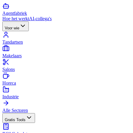
Agent
fabriek
Hoe het werkt
AI-collega's
Voor wie
Tandartsen
Makelaars
Salons
Horeca
Industrie
Alle Sectoren
Gratis Tools