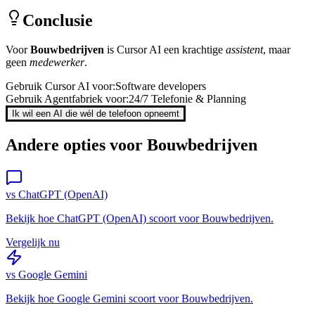
Conclusie
Voor
Bouwbedrijven
is
Cursor AI
een krachtige
assistent
, maar
geen
medewerker
.
Gebruik
Cursor AI
voor:
Software developers
Gebruik Agentfabriek voor:
24/7 Telefonie & Planning
Ik wil een AI die wél de telefoon opneemt
Andere opties voor
Bouwbedrijven
vs
ChatGPT (OpenAI)
Bekijk hoe
ChatGPT (OpenAI)
scoort voor
Bouwbedrijven
.
Vergelijk nu
vs
Google Gemini
Bekijk hoe
Google Gemini
scoort voor
Bouwbedrijven
.