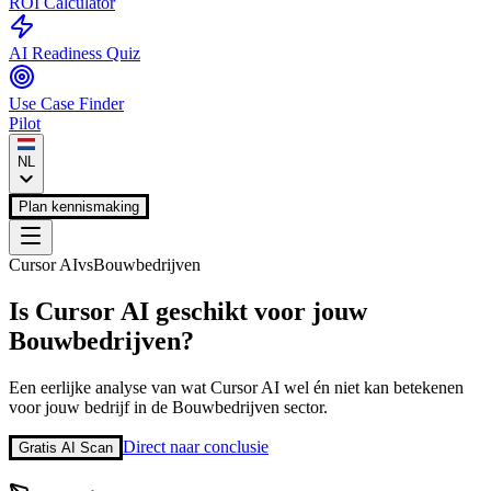
ROI Calculator
AI Readiness Quiz
Use Case Finder
Pilot
NL
Plan kennismaking
Cursor AI
vs
Bouwbedrijven
Is
Cursor AI
geschikt voor jouw
Bouwbedrijven
?
Een eerlijke analyse van wat
Cursor AI
wel én niet kan betekenen
voor jouw bedrijf in de
Bouwbedrijven
sector.
Direct naar conclusie
Gratis AI Scan