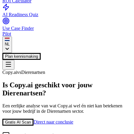
ROI Calculator
AI Readiness Quiz
Use Case Finder
Pilot
NL
Plan kennismaking
Copy.ai
vs
Dierenartsen
Is
Copy.ai
geschikt voor jouw
Dierenartsen
?
Een eerlijke analyse van wat
Copy.ai
wel én niet kan betekenen
voor jouw bedrijf in de
Dierenartsen
sector.
Direct naar conclusie
Gratis AI Scan