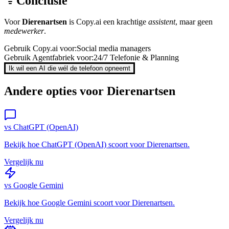
Conclusie
Voor
Dierenartsen
is
Copy.ai
een krachtige
assistent
, maar geen
medewerker
.
Gebruik
Copy.ai
voor:
Social media managers
Gebruik Agentfabriek voor:
24/7 Telefonie & Planning
Ik wil een AI die wél de telefoon opneemt
Andere opties voor
Dierenartsen
vs
ChatGPT (OpenAI)
Bekijk hoe
ChatGPT (OpenAI)
scoort voor
Dierenartsen
.
Vergelijk nu
vs
Google Gemini
Bekijk hoe
Google Gemini
scoort voor
Dierenartsen
.
Vergelijk nu