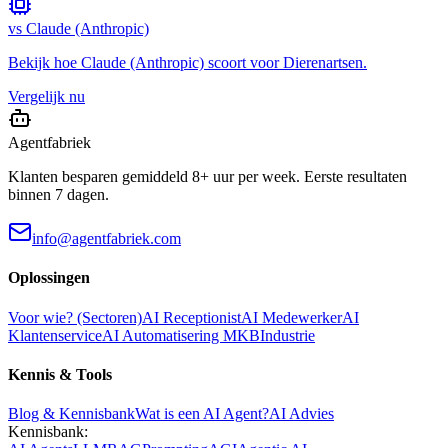
vs
Claude (Anthropic)
Bekijk hoe
Claude (Anthropic)
scoort voor
Dierenartsen
.
Vergelijk nu
Agentfabriek
Klanten besparen gemiddeld 8+ uur per week. Eerste resultaten
binnen 7 dagen.
info@agentfabriek.com
Oplossingen
Voor wie? (Sectoren)
AI Receptionist
AI Medewerker
AI
Klantenservice
AI Automatisering MKB
Industrie
Kennis & Tools
Blog & Kennisbank
Wat is een AI Agent?
AI Advies
Kennisbank: