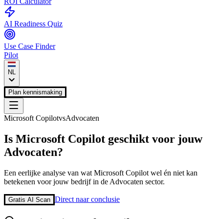
ROI Calculator
AI Readiness Quiz
Use Case Finder
Pilot
NL
Plan kennismaking
Microsoft Copilot
vs
Advocaten
Is
Microsoft Copilot
geschikt voor jouw
Advocaten
?
Een eerlijke analyse van wat
Microsoft Copilot
wel én niet kan
betekenen voor jouw bedrijf in de
Advocaten
sector.
Direct naar conclusie
Gratis AI Scan