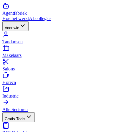
Agent
fabriek
Hoe het werkt
AI-collega's
Voor wie
Tandartsen
Makelaars
Salons
Horeca
Industrie
Alle Sectoren
Gratis Tools