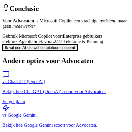
Conclusie
Voor
Advocaten
is
Microsoft Copilot
een krachtige
assistent
, maar
geen
medewerker
.
Gebruik
Microsoft Copilot
voor:
Enterprise gebruikers
Gebruik Agentfabriek voor:
24/7 Telefonie & Planning
Ik wil een AI die wél de telefoon opneemt
Andere opties voor
Advocaten
vs
ChatGPT (OpenAI)
Bekijk hoe
ChatGPT (OpenAI)
scoort voor
Advocaten
.
Vergelijk nu
vs
Google Gemini
Bekijk hoe
Google Gemini
scoort voor
Advocaten
.