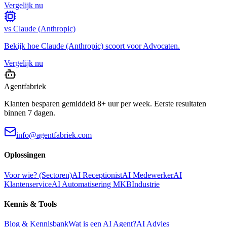
Vergelijk nu
vs
Claude (Anthropic)
Bekijk hoe
Claude (Anthropic)
scoort voor
Advocaten
.
Vergelijk nu
Agentfabriek
Klanten besparen gemiddeld 8+ uur per week. Eerste resultaten
binnen 7 dagen.
info@agentfabriek.com
Oplossingen
Voor wie? (Sectoren)
AI Receptionist
AI Medewerker
AI
Klantenservice
AI Automatisering MKB
Industrie
Kennis & Tools
Blog & Kennisbank
Wat is een AI Agent?
AI Advies