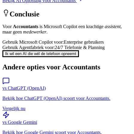
Bekijk AI Oplossing voor
Accountants
Conclusie
Voor
Accountants
is
Microsoft Copilot
een krachtige
assistent
,
maar geen
medewerker
.
Gebruik
Microsoft Copilot
voor:
Enterprise gebruikers
Gebruik Agentfabriek voor:
24/7 Telefonie & Planning
Ik wil een AI die wél de telefoon opneemt
Andere opties voor
Accountants
vs
ChatGPT (OpenAI)
Bekijk hoe
ChatGPT (OpenAI)
scoort voor
Accountants
.
Vergelijk nu
vs
Google Gemini
Bekijk hoe
Google Gemini
scoort voor
Accountants
.