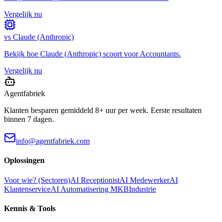
Vergelijk nu
vs
Claude (Anthropic)
Bekijk hoe
Claude (Anthropic)
scoort voor
Accountants
.
Vergelijk nu
Agentfabriek
Klanten besparen gemiddeld 8+ uur per week. Eerste resultaten
binnen 7 dagen.
info@agentfabriek.com
Oplossingen
Voor wie? (Sectoren)
AI Receptionist
AI Medewerker
AI
Klantenservice
AI Automatisering MKB
Industrie
Kennis & Tools