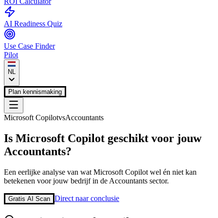
ROI Calculator
AI Readiness Quiz
Use Case Finder
Pilot
NL
Plan kennismaking
Microsoft Copilot
vs
Accountants
Is
Microsoft Copilot
geschikt voor jouw
Accountants
?
Een eerlijke analyse van wat
Microsoft Copilot
wel én niet kan
betekenen voor jouw bedrijf in de
Accountants
sector.
Direct naar conclusie
Gratis AI Scan