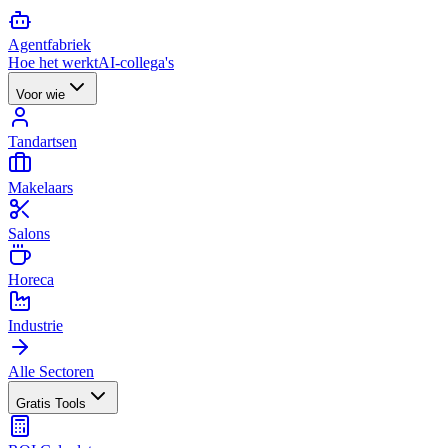
Agent
fabriek
Hoe het werkt
AI-collega's
Voor wie
Tandartsen
Makelaars
Salons
Horeca
Industrie
Alle Sectoren
Gratis Tools