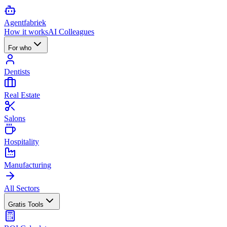
Agent
fabriek
How it works
AI Colleagues
For who
Dentists
Real Estate
Salons
Hospitality
Manufacturing
All Sectors
Gratis Tools