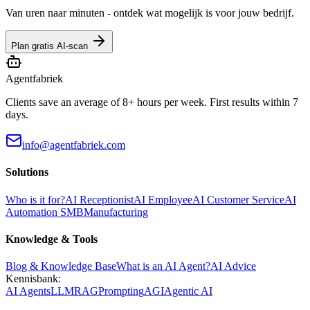
Van uren naar minuten - ontdek wat mogelijk is voor jouw bedrijf.
Plan gratis AI-scan
Agentfabriek
Clients save an average of 8+ hours per week. First results within 7
days.
info@agentfabriek.com
Solutions
Who is it for?
AI Receptionist
AI Employee
AI Customer Service
AI
Automation SMB
Manufacturing
Knowledge & Tools
Blog & Knowledge Base
What is an AI Agent?
AI Advice
Kennisbank:
AI Agents
LLM
RAG
Prompting
AGI
Agentic AI