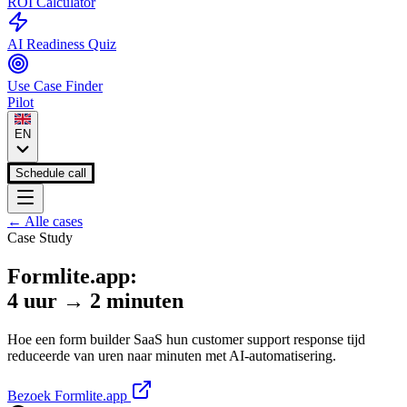
ROI Calculator
AI Readiness Quiz
Use Case Finder
Pilot
EN
Schedule call
← Alle cases
Case Study
Formlite.app:
4 uur → 2 minuten
Hoe een form builder SaaS hun customer support response tijd
reduceerde van uren naar minuten met AI-automatisering.
Bezoek Formlite.app