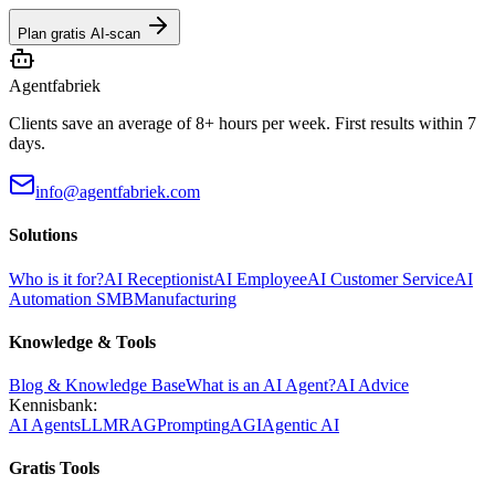
Plan gratis AI-scan
Agentfabriek
Clients save an average of 8+ hours per week. First results within 7
days.
info@agentfabriek.com
Solutions
Who is it for?
AI Receptionist
AI Employee
AI Customer Service
AI
Automation SMB
Manufacturing
Knowledge & Tools
Blog & Knowledge Base
What is an AI Agent?
AI Advice
Kennisbank:
AI Agents
LLM
RAG
Prompting
AGI
Agentic AI
Gratis Tools