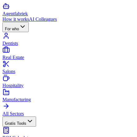
Agent
fabriek
How it works
AI Colleagues
For who
Dentists
Real Estate
Salons
Hospitality
Manufacturing
All Sectors
Gratis Tools