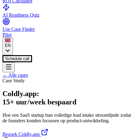
ROI Calculator
AI Readiness Quiz
Use Case Finder
Pilot
EN
Schedule call
← Alle cases
Case Study
Coldly.app:
15+ uur/week bespaard
Hoe een SaaS startup hun volledige lead intake stroomlijnde zodat
de founders konden focussen op product-ontwikkeling.
Bezoek Coldly.app