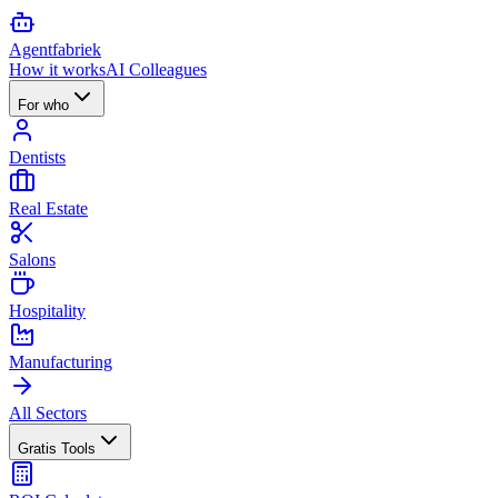
Agent
fabriek
How it works
AI Colleagues
For who
Dentists
Real Estate
Salons
Hospitality
Manufacturing
All Sectors
Gratis Tools