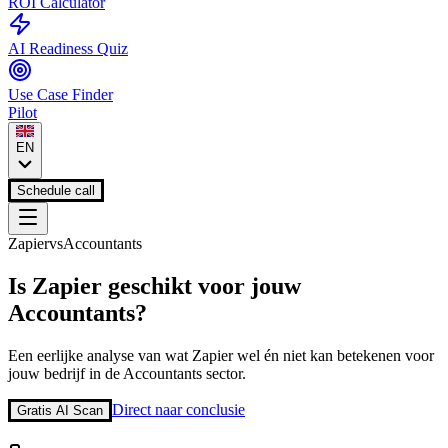
ROI Calculator
AI Readiness Quiz
Use Case Finder
Pilot
EN
Schedule call
Zapier
vs
Accountants
Is
Zapier
geschikt voor jouw
Accountants
?
Een eerlijke analyse van wat
Zapier
wel én niet kan betekenen voor
jouw bedrijf in de
Accountants
sector.
Direct naar conclusie
Gratis AI Scan