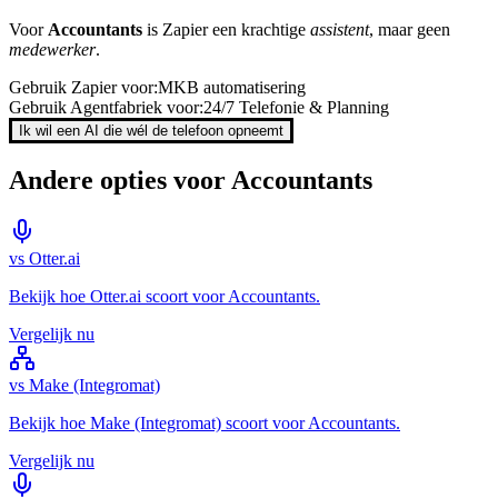
Voor
Accountants
is
Zapier
een krachtige
assistent
, maar geen
medewerker
.
Gebruik
Zapier
voor:
MKB automatisering
Gebruik Agentfabriek voor:
24/7 Telefonie & Planning
Ik wil een AI die wél de telefoon opneemt
Andere opties voor
Accountants
vs
Otter.ai
Bekijk hoe
Otter.ai
scoort voor
Accountants
.
Vergelijk nu
vs
Make (Integromat)
Bekijk hoe
Make (Integromat)
scoort voor
Accountants
.
Vergelijk nu