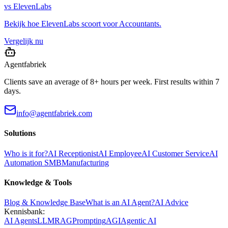
vs
ElevenLabs
Bekijk hoe
ElevenLabs
scoort voor
Accountants
.
Vergelijk nu
Agentfabriek
Clients save an average of 8+ hours per week. First results within 7
days.
info@agentfabriek.com
Solutions
Who is it for?
AI Receptionist
AI Employee
AI Customer Service
AI
Automation SMB
Manufacturing
Knowledge & Tools
Blog & Knowledge Base
What is an AI Agent?
AI Advice
Kennisbank:
AI Agents
LLM
RAG
Prompting
AGI
Agentic AI