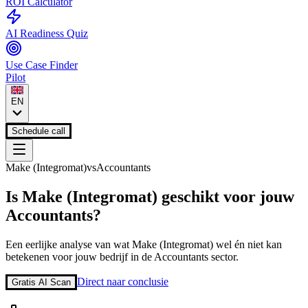
ROI Calculator
AI Readiness Quiz
Use Case Finder
Pilot
EN
Schedule call
Make (Integromat)
vs
Accountants
Is
Make (Integromat)
geschikt voor jouw
Accountants
?
Een eerlijke analyse van wat
Make (Integromat)
wel én niet kan
betekenen voor jouw bedrijf in de
Accountants
sector.
Direct naar conclusie
Gratis AI Scan