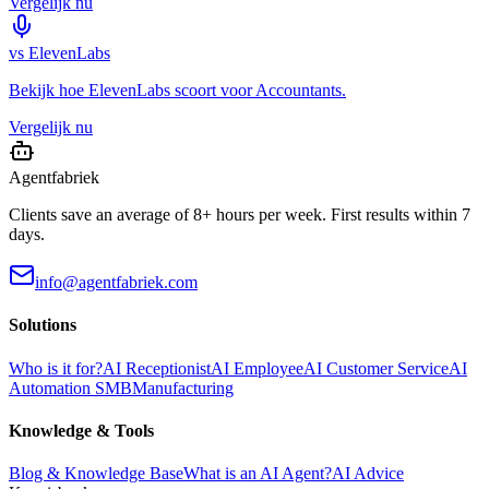
Vergelijk nu
vs
ElevenLabs
Bekijk hoe
ElevenLabs
scoort voor
Accountants
.
Vergelijk nu
Agentfabriek
Clients save an average of 8+ hours per week. First results within 7
days.
info@agentfabriek.com
Solutions
Who is it for?
AI Receptionist
AI Employee
AI Customer Service
AI
Automation SMB
Manufacturing
Knowledge & Tools
Blog & Knowledge Base
What is an AI Agent?
AI Advice