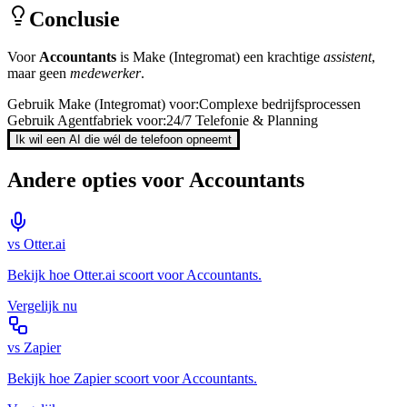
Conclusie
Voor
Accountants
is
Make (Integromat)
een krachtige
assistent
,
maar geen
medewerker
.
Gebruik
Make (Integromat)
voor:
Complexe bedrijfsprocessen
Gebruik Agentfabriek voor:
24/7 Telefonie & Planning
Ik wil een AI die wél de telefoon opneemt
Andere opties voor
Accountants
vs
Otter.ai
Bekijk hoe
Otter.ai
scoort voor
Accountants
.
Vergelijk nu
vs
Zapier
Bekijk hoe
Zapier
scoort voor
Accountants
.