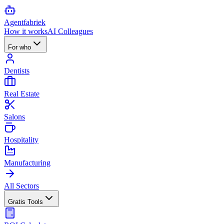
Agent
fabriek
How it works
AI Colleagues
For who
Dentists
Real Estate
Salons
Hospitality
Manufacturing
All Sectors
Gratis Tools