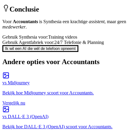
Conclusie
Voor
Accountants
is
Synthesia
een krachtige
assistent
, maar geen
medewerker
.
Gebruik
Synthesia
voor:
Training videos
Gebruik Agentfabriek voor:
24/7 Telefonie & Planning
Ik wil een AI die wél de telefoon opneemt
Andere opties voor
Accountants
vs
Midjourney
Bekijk hoe
Midjourney
scoort voor
Accountants
.
Vergelijk nu
vs
DALL·E 3 (OpenAI)
Bekijk hoe
DALL·E 3 (OpenAI)
scoort voor
Accountants
.