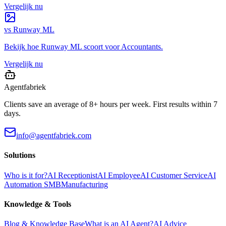
Vergelijk nu
vs
Runway ML
Bekijk hoe
Runway ML
scoort voor
Accountants
.
Vergelijk nu
Agentfabriek
Clients save an average of 8+ hours per week. First results within 7
days.
info@agentfabriek.com
Solutions
Who is it for?
AI Receptionist
AI Employee
AI Customer Service
AI
Automation SMB
Manufacturing
Knowledge & Tools
Blog & Knowledge Base
What is an AI Agent?
AI Advice