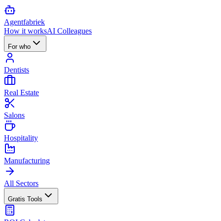
Agent
fabriek
How it works
AI Colleagues
For who
Dentists
Real Estate
Salons
Hospitality
Manufacturing
All Sectors
Gratis Tools