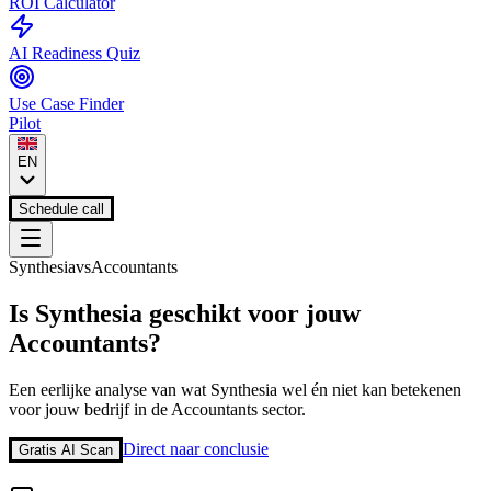
ROI Calculator
AI Readiness Quiz
Use Case Finder
Pilot
EN
Schedule call
Synthesia
vs
Accountants
Is
Synthesia
geschikt voor jouw
Accountants
?
Een eerlijke analyse van wat
Synthesia
wel én niet kan betekenen
voor jouw bedrijf in de
Accountants
sector.
Direct naar conclusie
Gratis AI Scan