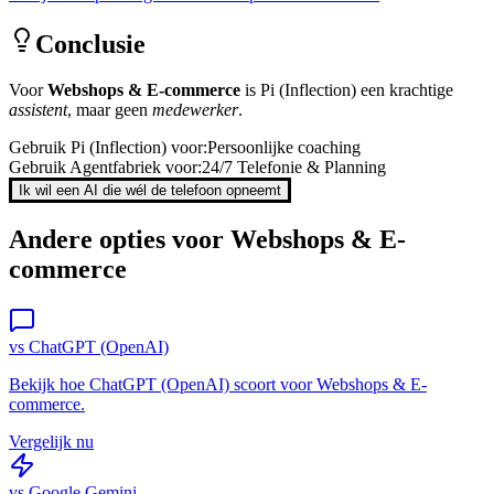
Conclusie
Voor
Webshops & E-commerce
is
Pi (Inflection)
een krachtige
assistent
, maar geen
medewerker
.
Gebruik
Pi (Inflection)
voor:
Persoonlijke coaching
Gebruik Agentfabriek voor:
24/7 Telefonie & Planning
Ik wil een AI die wél de telefoon opneemt
Andere opties voor
Webshops & E-
commerce
vs
ChatGPT (OpenAI)
Bekijk hoe
ChatGPT (OpenAI)
scoort voor
Webshops & E-
commerce
.
Vergelijk nu
vs
Google Gemini