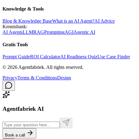
Knowledge & Tools
Blog & Knowledge Base
What is an AI Agent?
AI Advice
Kennisbank:
AI Agents
LLM
RAG
Prompting
AGI
Agentic AI
Gratis Tools
Prompt Guide
ROI Calculator
AI Readiness Quiz
Use Case Finder
©
2026
Agentfabriek
.
All rights reserved.
Privacy
Terms & Conditions
Design
Agentfabriek AI
Book a call