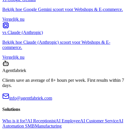
Bekijk hoe
Google Gemini
scoort voor
Webshops & E-commerce
.
Vergelijk nu
vs
Claude (Anthropic)
Bekijk hoe
Claude (Anthropic)
scoort voor
Webshops & E-
commerce
.
Vergelijk nu
Agentfabriek
Clients save an average of 8+ hours per week. First results within 7
days.
info@agentfabriek.com
Solutions
Who is it for?
AI Receptionist
AI Employee
AI Customer Service
AI
Automation SMB
Manufacturing