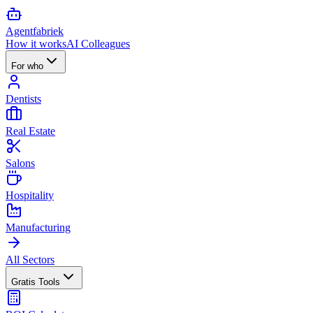
Agent
fabriek
How it works
AI Colleagues
For who
Dentists
Real Estate
Salons
Hospitality
Manufacturing
All Sectors
Gratis Tools