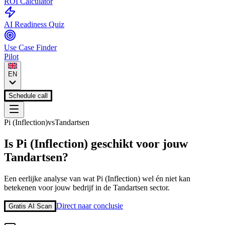
ROI Calculator
AI Readiness Quiz
Use Case Finder
Pilot
EN
Schedule call
Pi (Inflection)
vs
Tandartsen
Is
Pi (Inflection)
geschikt voor jouw
Tandartsen
?
Een eerlijke analyse van wat
Pi (Inflection)
wel én niet kan
betekenen voor jouw bedrijf in de
Tandartsen
sector.
Direct naar conclusie
Gratis AI Scan