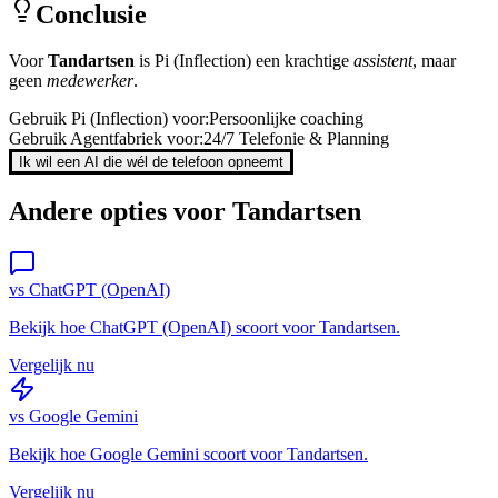
Conclusie
Voor
Tandartsen
is
Pi (Inflection)
een krachtige
assistent
, maar
geen
medewerker
.
Gebruik
Pi (Inflection)
voor:
Persoonlijke coaching
Gebruik Agentfabriek voor:
24/7 Telefonie & Planning
Ik wil een AI die wél de telefoon opneemt
Andere opties voor
Tandartsen
vs
ChatGPT (OpenAI)
Bekijk hoe
ChatGPT (OpenAI)
scoort voor
Tandartsen
.
Vergelijk nu
vs
Google Gemini
Bekijk hoe
Google Gemini
scoort voor
Tandartsen
.
Vergelijk nu