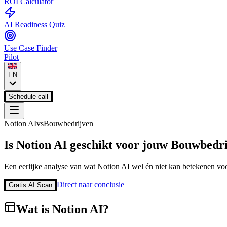
ROI Calculator
AI Readiness Quiz
Use Case Finder
Pilot
EN
Schedule call
Notion AI
vs
Bouwbedrijven
Is
Notion AI
geschikt voor jouw
Bouwbedri
Een eerlijke analyse van wat
Notion AI
wel én niet kan betekenen voo
Direct naar conclusie
Gratis AI Scan
Wat is
Notion AI
?