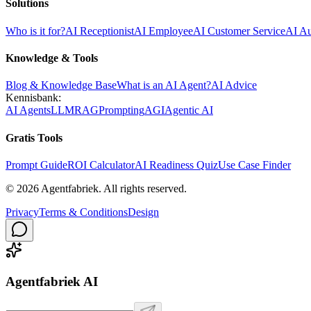
Solutions
Who is it for?
AI Receptionist
AI Employee
AI Customer Service
AI A
Knowledge & Tools
Blog & Knowledge Base
What is an AI Agent?
AI Advice
Kennisbank:
AI Agents
LLM
RAG
Prompting
AGI
Agentic AI
Gratis Tools
Prompt Guide
ROI Calculator
AI Readiness Quiz
Use Case Finder
©
2026
Agentfabriek
.
All rights reserved.
Privacy
Terms & Conditions
Design
Agentfabriek AI