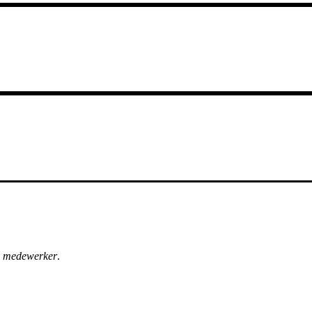
n
medewerker
.