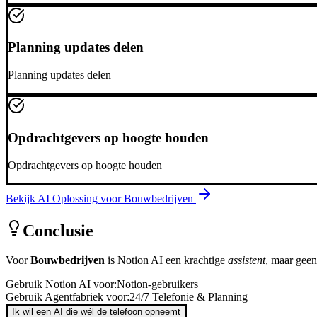
Planning updates delen
Planning updates delen
Opdrachtgevers op hoogte houden
Opdrachtgevers op hoogte houden
Bekijk AI Oplossing voor
Bouwbedrijven
Conclusie
Voor
Bouwbedrijven
is
Notion AI
een krachtige
assistent
, maar gee
Gebruik
Notion AI
voor:
Notion-gebruikers
Gebruik Agentfabriek voor:
24/7 Telefonie & Planning
Ik wil een AI die wél de telefoon opneemt