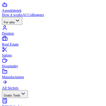
Agent
fabriek
How it works
AI Colleagues
For who
Dentists
Real Estate
Salons
Hospitality
Manufacturing
All Sectors
Gratis Tools