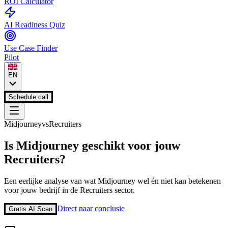
ROI Calculator
AI Readiness Quiz
Use Case Finder
Pilot
EN
Schedule call
Midjourney
vs
Recruiters
Is
Midjourney
geschikt voor jouw
Recruiters
?
Een eerlijke analyse van wat
Midjourney
wel én niet kan betekenen
voor jouw bedrijf in de
Recruiters
sector.
Direct naar conclusie
Gratis AI Scan