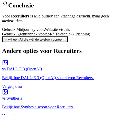
Conclusie
Voor
Recruiters
is
Midjourney
een krachtige
assistent
, maar geen
medewerker
.
Gebruik
Midjourney
voor:
Website visuals
Gebruik Agentfabriek voor:
24/7 Telefonie & Planning
Ik wil een AI die wél de telefoon opneemt
Andere opties voor
Recruiters
vs
DALL·E 3 (OpenAI)
Bekijk hoe
DALL·E 3 (OpenAI)
scoort voor
Recruiters
.
Vergelijk nu
vs
Synthesia
Bekijk hoe
Synthesia
scoort voor
Recruiters
.