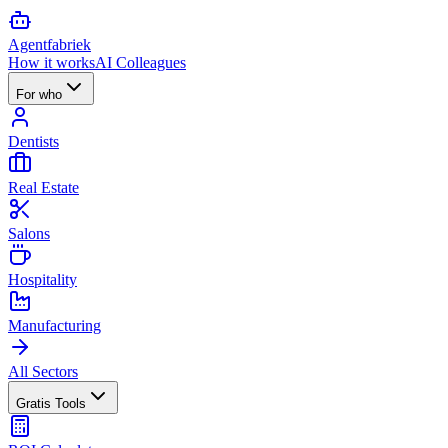
Agent
fabriek
How it works
AI Colleagues
For who
Dentists
Real Estate
Salons
Hospitality
Manufacturing
All Sectors
Gratis Tools