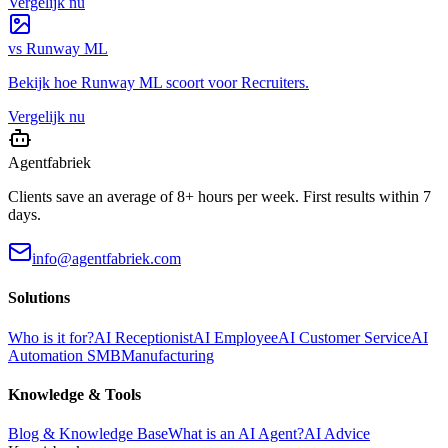
Vergelijk nu
vs
Runway ML
Bekijk hoe
Runway ML
scoort voor
Recruiters
.
Vergelijk nu
Agentfabriek
Clients save an average of 8+ hours per week. First results within 7
days.
info@agentfabriek.com
Solutions
Who is it for?
AI Receptionist
AI Employee
AI Customer Service
AI
Automation SMB
Manufacturing
Knowledge & Tools
Blog & Knowledge Base
What is an AI Agent?
AI Advice