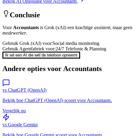
Bekijk AI Oplossing voor
Accountants
Conclusie
Voor
Accountants
is
Grok (xAI)
een krachtige
assistent
, maar geen
medewerker
.
Gebruik
Grok (xAI)
voor:
Social media monitoring
Gebruik Agentfabriek voor:
24/7 Telefonie & Planning
Ik wil een AI die wél de telefoon opneemt
Andere opties voor
Accountants
vs
ChatGPT (OpenAI)
Bekijk hoe
ChatGPT (OpenAI)
scoort voor
Accountants
.
Vergelijk nu
vs
Google Gemini
Bekijk hoe
Google Gemini
scoort voor
Accountants
.