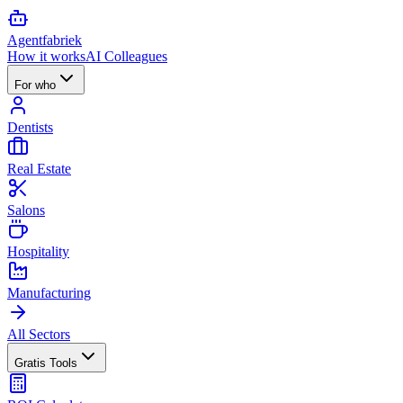
Agent
fabriek
How it works
AI Colleagues
For who
Dentists
Real Estate
Salons
Hospitality
Manufacturing
All Sectors
Gratis Tools