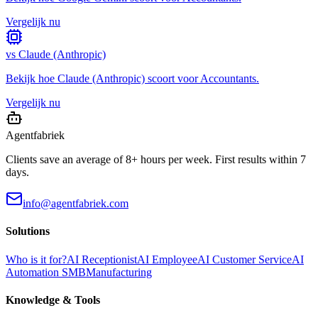
Vergelijk nu
vs
Claude (Anthropic)
Bekijk hoe
Claude (Anthropic)
scoort voor
Accountants
.
Vergelijk nu
Agentfabriek
Clients save an average of 8+ hours per week. First results within 7
days.
info@agentfabriek.com
Solutions
Who is it for?
AI Receptionist
AI Employee
AI Customer Service
AI
Automation SMB
Manufacturing
Knowledge & Tools