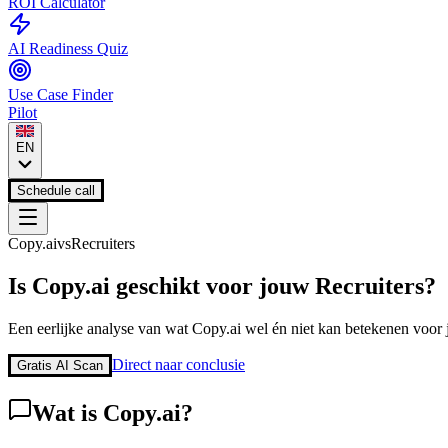
ROI Calculator
AI Readiness Quiz
Use Case Finder
Pilot
EN
Schedule call
Copy.ai
vs
Recruiters
Is
Copy.ai
geschikt voor jouw
Recruiters
?
Een eerlijke analyse van wat
Copy.ai
wel én niet kan betekenen voor 
Direct naar conclusie
Gratis AI Scan
Wat is
Copy.ai
?