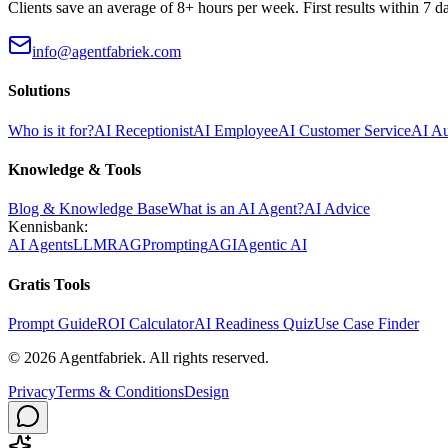
Clients save an average of 8+ hours per week. First results within 7 d
info@agentfabriek.com
Solutions
Who is it for?
AI Receptionist
AI Employee
AI Customer Service
AI A
Knowledge & Tools
Blog & Knowledge Base
What is an AI Agent?
AI Advice
Kennisbank:
AI Agents
LLM
RAG
Prompting
AGI
Agentic AI
Gratis Tools
Prompt Guide
ROI Calculator
AI Readiness Quiz
Use Case Finder
©
2026
Agentfabriek
.
All rights reserved.
Privacy
Terms & Conditions
Design