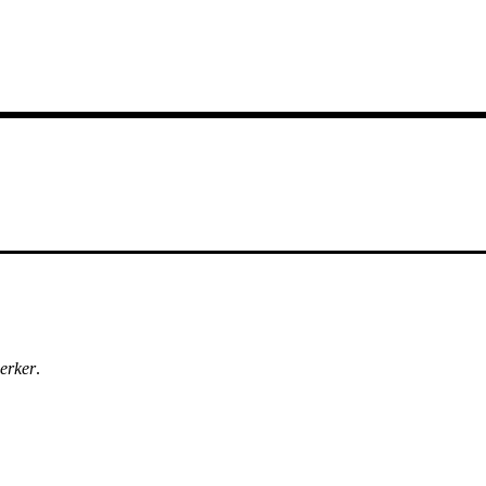
erker
.