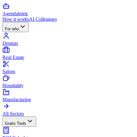
Agent
fabriek
How it works
AI Colleagues
For who
Dentists
Real Estate
Salons
Hospitality
Manufacturing
All Sectors
Gratis Tools