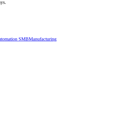
ays.
utomation SMB
Manufacturing