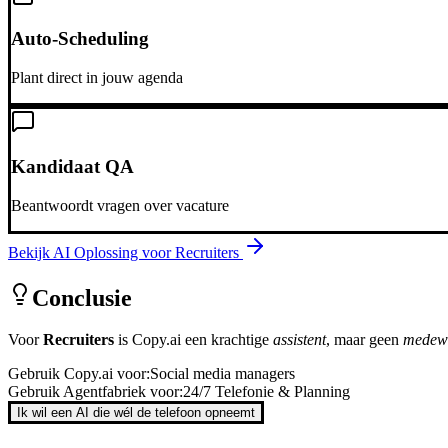
Auto-Scheduling
Plant direct in jouw agenda
Kandidaat QA
Beantwoordt vragen over vacature
Bekijk AI Oplossing voor
Recruiters
Conclusie
Voor
Recruiters
is
Copy.ai
een krachtige
assistent
, maar geen
medew
Gebruik
Copy.ai
voor:
Social media managers
Gebruik Agentfabriek voor:
24/7 Telefonie & Planning
Ik wil een AI die wél de telefoon opneemt