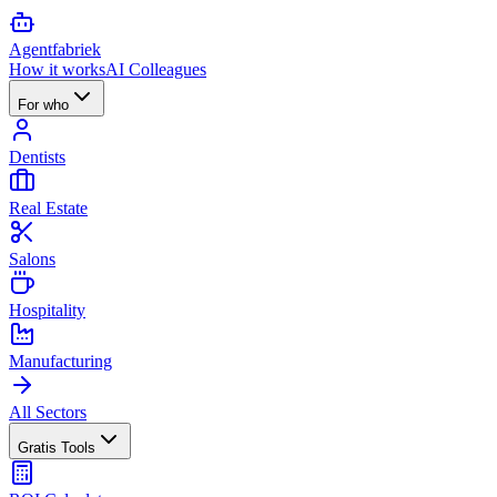
Agent
fabriek
How it works
AI Colleagues
For who
Dentists
Real Estate
Salons
Hospitality
Manufacturing
All Sectors
Gratis Tools