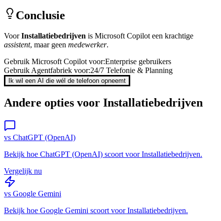
Conclusie
Voor
Installatiebedrijven
is
Microsoft Copilot
een krachtige
assistent
, maar geen
medewerker
.
Gebruik
Microsoft Copilot
voor:
Enterprise gebruikers
Gebruik Agentfabriek voor:
24/7 Telefonie & Planning
Ik wil een AI die wél de telefoon opneemt
Andere opties voor
Installatiebedrijven
vs
ChatGPT (OpenAI)
Bekijk hoe
ChatGPT (OpenAI)
scoort voor
Installatiebedrijven
.
Vergelijk nu
vs
Google Gemini
Bekijk hoe
Google Gemini
scoort voor
Installatiebedrijven
.