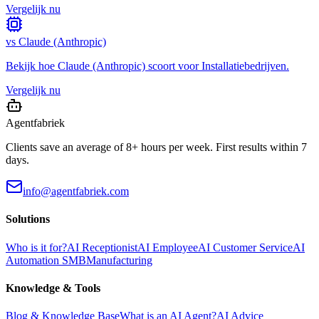
Vergelijk nu
vs
Claude (Anthropic)
Bekijk hoe
Claude (Anthropic)
scoort voor
Installatiebedrijven
.
Vergelijk nu
Agentfabriek
Clients save an average of 8+ hours per week. First results within 7
days.
info@agentfabriek.com
Solutions
Who is it for?
AI Receptionist
AI Employee
AI Customer Service
AI
Automation SMB
Manufacturing
Knowledge & Tools
Blog & Knowledge Base
What is an AI Agent?
AI Advice