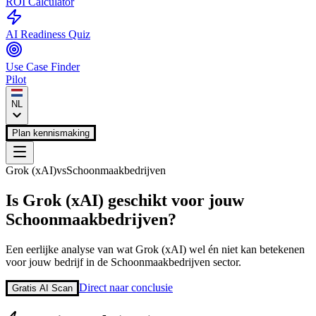
ROI Calculator
AI Readiness Quiz
Use Case Finder
Pilot
NL
Plan kennismaking
Grok (xAI)
vs
Schoonmaakbedrijven
Is
Grok (xAI)
geschikt voor jouw
Schoonmaakbedrijven
?
Een eerlijke analyse van wat
Grok (xAI)
wel én niet kan betekenen
voor jouw bedrijf in de
Schoonmaakbedrijven
sector.
Direct naar conclusie
Gratis AI Scan