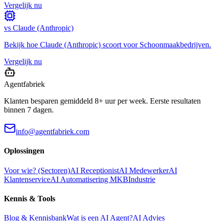
Vergelijk nu
vs
Claude (Anthropic)
Bekijk hoe
Claude (Anthropic)
scoort voor
Schoonmaakbedrijven
.
Vergelijk nu
Agentfabriek
Klanten besparen gemiddeld 8+ uur per week. Eerste resultaten
binnen 7 dagen.
info@agentfabriek.com
Oplossingen
Voor wie? (Sectoren)
AI Receptionist
AI Medewerker
AI
Klantenservice
AI Automatisering MKB
Industrie
Kennis & Tools
Blog & Kennisbank
Wat is een AI Agent?
AI Advies