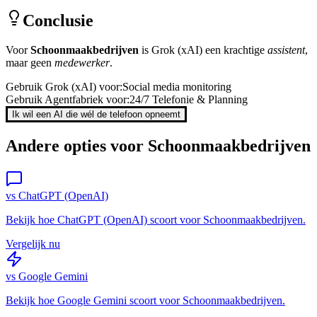
Conclusie
Voor
Schoonmaakbedrijven
is
Grok (xAI)
een krachtige
assistent
,
maar geen
medewerker
.
Gebruik
Grok (xAI)
voor:
Social media monitoring
Gebruik Agentfabriek voor:
24/7 Telefonie & Planning
Ik wil een AI die wél de telefoon opneemt
Andere opties voor
Schoonmaakbedrijven
vs
ChatGPT (OpenAI)
Bekijk hoe
ChatGPT (OpenAI)
scoort voor
Schoonmaakbedrijven
.
Vergelijk nu
vs
Google Gemini
Bekijk hoe
Google Gemini
scoort voor
Schoonmaakbedrijven
.