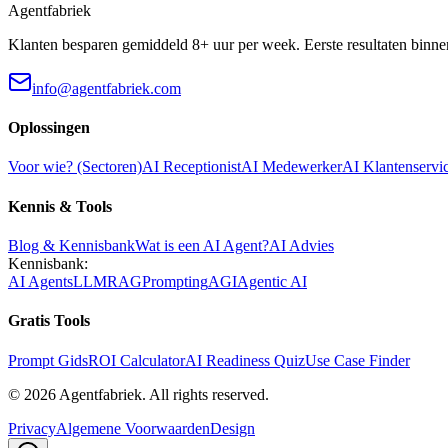
Agentfabriek
Klanten besparen gemiddeld 8+ uur per week. Eerste resultaten binne
info@agentfabriek.com
Oplossingen
Voor wie? (Sectoren)
AI Receptionist
AI Medewerker
AI Klantenservi
Kennis & Tools
Blog & Kennisbank
Wat is een AI Agent?
AI Advies
Kennisbank:
AI Agents
LLM
RAG
Prompting
AGI
Agentic AI
Gratis Tools
Prompt Gids
ROI Calculator
AI Readiness Quiz
Use Case Finder
©
2026
Agentfabriek
.
All rights reserved.
Privacy
Algemene Voorwaarden
Design