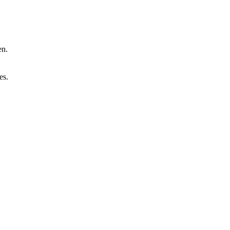
en.
es.