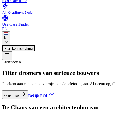
ROI Calculator
AI Readiness Quiz
Use Case Finder
Pilot
NL
Plan kennismaking
Architecten
Filter dromers van serieuze bouwers
Je tekent aan een complex project en de telefoon gaat. AI neemt op, fi
Bekijk ROI
Start Pilot
De
Chaos
van een
architectenbureau