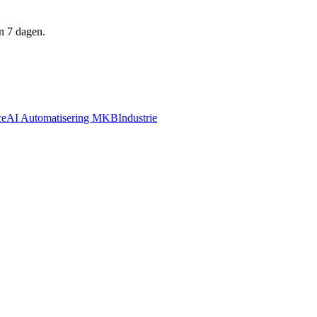
n 7 dagen.
ce
AI Automatisering MKB
Industrie