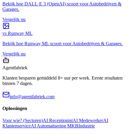
Bekijk hoe
DALL·E 3 (OpenAI)
scoort voor
Autobedrijven &
Garages
.
Vergelijk nu
vs
Runway ML
Bekijk hoe
Runway ML
scoort voor
Autobedrijven & Garages
.
Vergelijk nu
Agentfabriek
Klanten besparen gemiddeld 8+ uur per week. Eerste resultaten
binnen 7 dagen.
info@agentfabriek.com
Oplossingen
Voor wie? (Sectoren)
AI Receptionist
AI Medewerker
AI
Klantenservice
AI Automatisering MKB
Industrie