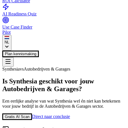
ROI Calculator
AI Readiness Quiz
Use Case Finder
Pilot
NL
Plan kennismaking
Synthesia
vs
Autobedrijven & Garages
Is
Synthesia
geschikt voor jouw
Autobedrijven & Garages
?
Een eerlijke analyse van wat
Synthesia
wel én niet kan betekenen
voor jouw bedrijf in de
Autobedrijven & Garages
sector.
Direct naar conclusie
Gratis AI Scan