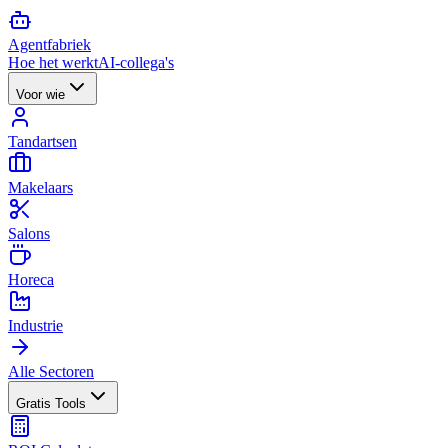
Agent
fabriek
Hoe het werkt
AI-collega's
Voor wie
Tandartsen
Makelaars
Salons
Horeca
Industrie
Alle Sectoren
Gratis Tools