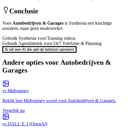
Conclusie
Voor
Autobedrijven & Garages
is
Synthesia
een krachtige
assistent
, maar geen
medewerker
.
Gebruik
Synthesia
voor:
Training videos
Gebruik Agentfabriek voor:
24/7 Telefonie & Planning
Ik wil een AI die wél de telefoon opneemt
Andere opties voor
Autobedrijven &
Garages
vs
Midjourney
Bekijk hoe
Midjourney
scoort voor
Autobedrijven & Garages
.
Vergelijk nu
vs
DALL·E 3 (OpenAI)