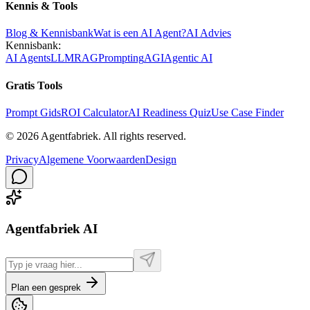
Kennis & Tools
Blog & Kennisbank
Wat is een AI Agent?
AI Advies
Kennisbank:
AI Agents
LLM
RAG
Prompting
AGI
Agentic AI
Gratis Tools
Prompt Gids
ROI Calculator
AI Readiness Quiz
Use Case Finder
©
2026
Agentfabriek
.
All rights reserved.
Privacy
Algemene Voorwaarden
Design
Agentfabriek AI
Plan een gesprek