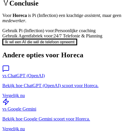
Conclusie
Voor
Horeca
is
Pi (Inflection)
een krachtige
assistent
, maar geen
medewerker
.
Gebruik
Pi (Inflection)
voor:
Persoonlijke coaching
Gebruik Agentfabriek voor:
24/7 Telefonie & Planning
Ik wil een AI die wél de telefoon opneemt
Andere opties voor
Horeca
vs
ChatGPT (OpenAI)
Bekijk hoe
ChatGPT (OpenAI)
scoort voor
Horeca
.
Vergelijk nu
vs
Google Gemini
Bekijk hoe
Google Gemini
scoort voor
Horeca
.
Vergelijk nu