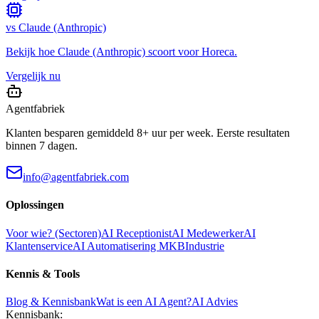
vs
Claude (Anthropic)
Bekijk hoe
Claude (Anthropic)
scoort voor
Horeca
.
Vergelijk nu
Agentfabriek
Klanten besparen gemiddeld 8+ uur per week. Eerste resultaten
binnen 7 dagen.
info@agentfabriek.com
Oplossingen
Voor wie? (Sectoren)
AI Receptionist
AI Medewerker
AI
Klantenservice
AI Automatisering MKB
Industrie
Kennis & Tools
Blog & Kennisbank
Wat is een AI Agent?
AI Advies
Kennisbank: