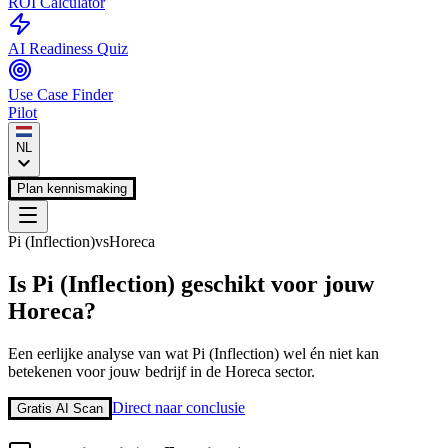
ROI Calculator
AI Readiness Quiz
Use Case Finder
Pilot
NL
Plan kennismaking
Pi (Inflection)
vs
Horeca
Is
Pi (Inflection)
geschikt voor jouw
Horeca
?
Een eerlijke analyse van wat
Pi (Inflection)
wel én niet kan
betekenen voor jouw bedrijf in de
Horeca
sector.
Direct naar conclusie
Gratis AI Scan