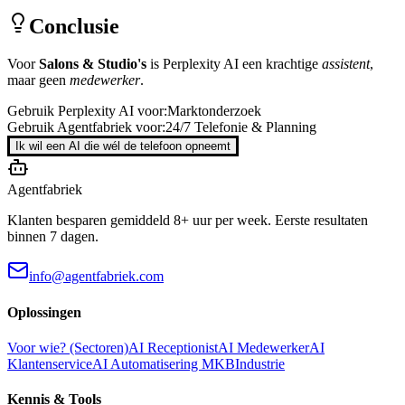
Conclusie
Voor
Salons & Studio's
is
Perplexity AI
een krachtige
assistent
,
maar geen
medewerker
.
Gebruik
Perplexity AI
voor:
Marktonderzoek
Gebruik Agentfabriek voor:
24/7 Telefonie & Planning
Ik wil een AI die wél de telefoon opneemt
Agentfabriek
Klanten besparen gemiddeld 8+ uur per week. Eerste resultaten
binnen 7 dagen.
info@agentfabriek.com
Oplossingen
Voor wie? (Sectoren)
AI Receptionist
AI Medewerker
AI
Klantenservice
AI Automatisering MKB
Industrie
Kennis & Tools