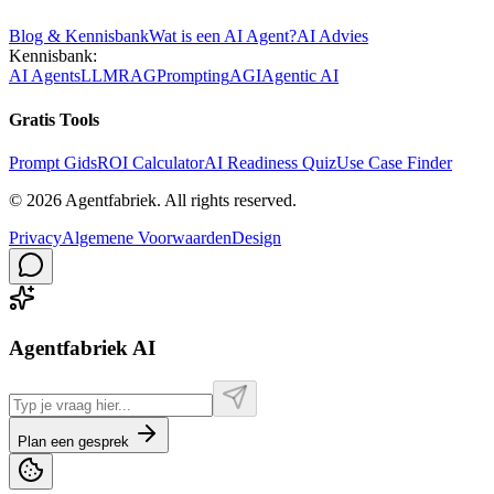
Blog & Kennisbank
Wat is een AI Agent?
AI Advies
Kennisbank:
AI Agents
LLM
RAG
Prompting
AGI
Agentic AI
Gratis Tools
Prompt Gids
ROI Calculator
AI Readiness Quiz
Use Case Finder
©
2026
Agentfabriek
.
All rights reserved.
Privacy
Algemene Voorwaarden
Design
Agentfabriek AI
Plan een gesprek