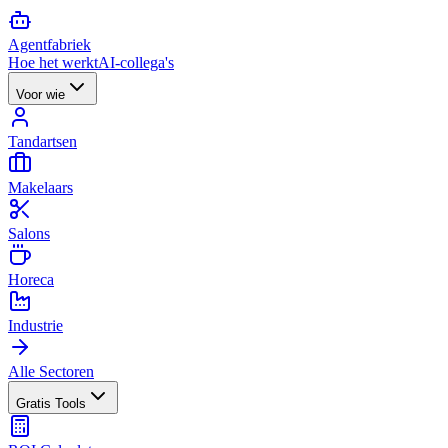
Agent
fabriek
Hoe het werkt
AI-collega's
Voor wie
Tandartsen
Makelaars
Salons
Horeca
Industrie
Alle Sectoren
Gratis Tools