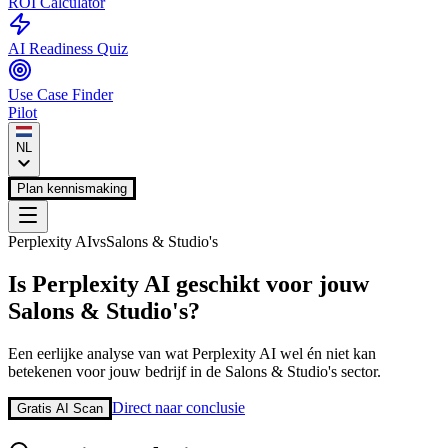
ROI Calculator
AI Readiness Quiz
Use Case Finder
Pilot
NL
Plan kennismaking
Perplexity AI
vs
Salons & Studio's
Is
Perplexity AI
geschikt voor jouw
Salons & Studio's
?
Een eerlijke analyse van wat
Perplexity AI
wel én niet kan
betekenen voor jouw bedrijf in de
Salons & Studio's
sector.
Direct naar conclusie
Gratis AI Scan