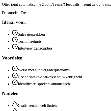
Otter joint automatisch je Zoom/Teams/Meet calls, neemt ze op, transcr
Prijsmodel
:
Freemium
Ideaal voor:
Sales gesprekken
Team meetings
Interview transcripties
Voordelen
Werkt met alle vergaderplatforms
Goede sprake-naar-tekst nauwkeurigheid
Identificeert sprekers automatisch
Nadelen
Gratis versie heeft limieten