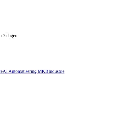
n 7 dagen.
ce
AI Automatisering MKB
Industrie