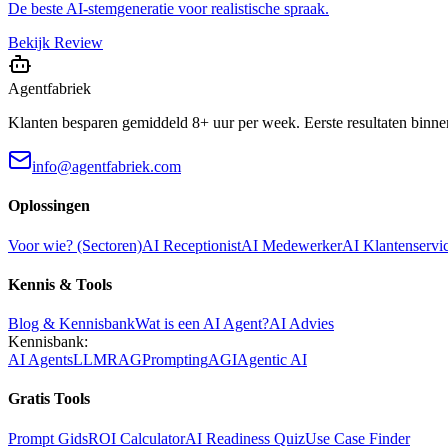
De beste AI-stemgeneratie voor realistische spraak.
Bekijk Review
Agentfabriek
Klanten besparen gemiddeld 8+ uur per week. Eerste resultaten binne
info@agentfabriek.com
Oplossingen
Voor wie? (Sectoren)
AI Receptionist
AI Medewerker
AI Klantenservi
Kennis & Tools
Blog & Kennisbank
Wat is een AI Agent?
AI Advies
Kennisbank:
AI Agents
LLM
RAG
Prompting
AGI
Agentic AI
Gratis Tools
Prompt Gids
ROI Calculator
AI Readiness Quiz
Use Case Finder