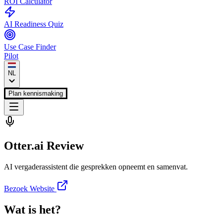
ROI Calculator
AI Readiness Quiz
Use Case Finder
Pilot
NL
Plan kennismaking
Otter.ai
Review
AI vergaderassistent die gesprekken opneemt en samenvat.
Bezoek Website
Wat is het?