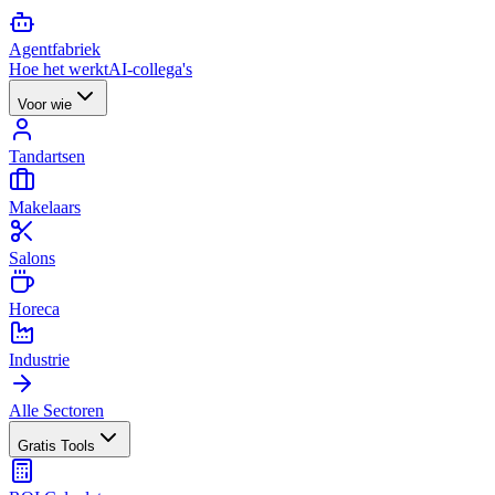
Agent
fabriek
Hoe het werkt
AI-collega's
Voor wie
Tandartsen
Makelaars
Salons
Horeca
Industrie
Alle Sectoren
Gratis Tools