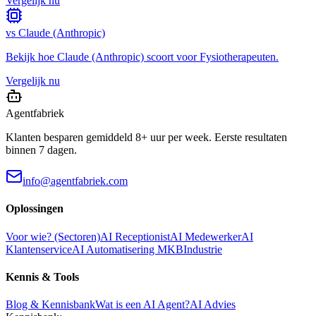
Vergelijk nu
vs
Claude (Anthropic)
Bekijk hoe
Claude (Anthropic)
scoort voor
Fysiotherapeuten
.
Vergelijk nu
Agentfabriek
Klanten besparen gemiddeld 8+ uur per week. Eerste resultaten
binnen 7 dagen.
info@agentfabriek.com
Oplossingen
Voor wie? (Sectoren)
AI Receptionist
AI Medewerker
AI
Klantenservice
AI Automatisering MKB
Industrie
Kennis & Tools
Blog & Kennisbank
Wat is een AI Agent?
AI Advies