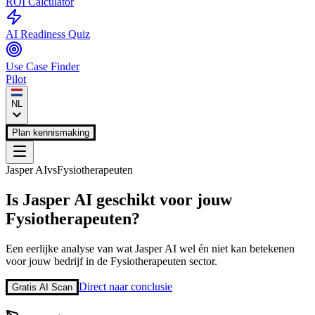
ROI Calculator
AI Readiness Quiz
Use Case Finder
Pilot
NL
Plan kennismaking
Jasper AI
vs
Fysiotherapeuten
Is
Jasper AI
geschikt voor jouw
Fysiotherapeuten
?
Een eerlijke analyse van wat
Jasper AI
wel én niet kan betekenen
voor jouw bedrijf in de
Fysiotherapeuten
sector.
Direct naar conclusie
Gratis AI Scan