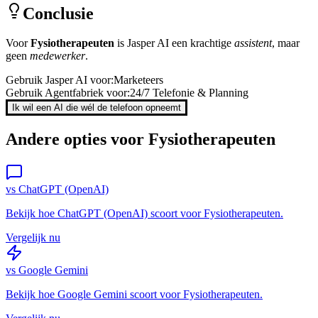
Conclusie
Voor
Fysiotherapeuten
is
Jasper AI
een krachtige
assistent
, maar
geen
medewerker
.
Gebruik
Jasper AI
voor:
Marketeers
Gebruik Agentfabriek voor:
24/7 Telefonie & Planning
Ik wil een AI die wél de telefoon opneemt
Andere opties voor
Fysiotherapeuten
vs
ChatGPT (OpenAI)
Bekijk hoe
ChatGPT (OpenAI)
scoort voor
Fysiotherapeuten
.
Vergelijk nu
vs
Google Gemini
Bekijk hoe
Google Gemini
scoort voor
Fysiotherapeuten
.