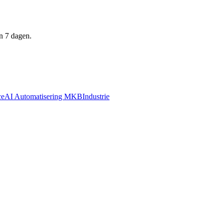
n 7 dagen.
ce
AI Automatisering MKB
Industrie