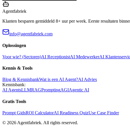
Agentfabriek
Klanten besparen gemiddeld 8+ uur per week. Eerste resultaten binne
info@agentfabriek.com
Oplossingen
Voor wie? (Sectoren)
AI Receptionist
AI Medewerker
AI Klantenservi
Kennis & Tools
Blog & Kennisbank
Wat is een AI Agent?
AI Advies
Kennisbank:
AI Agents
LLM
RAG
Prompting
AGI
Agentic AI
Gratis Tools
Prompt Gids
ROI Calculator
AI Readiness Quiz
Use Case Finder
©
2026
Agentfabriek
.
All rights reserved.