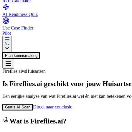
ROI Calculator
AI Readiness Quiz
Use Case Finder
Pilot
NL
Plan kennismaking
Fireflies.ai
vs
Huisartsen
Is
Fireflies.ai
geschikt voor jouw
Huisarts
Een eerlijke analyse van wat
Fireflies.ai
wel én niet kan betekenen voo
Direct naar conclusie
Gratis AI Scan
Wat is
Fireflies.ai
?