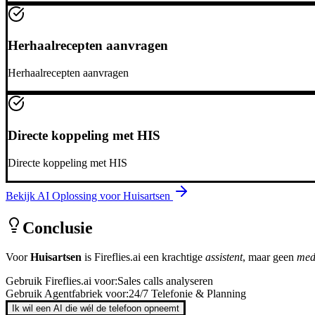
Herhaalrecepten aanvragen
Herhaalrecepten aanvragen
Directe koppeling met HIS
Directe koppeling met HIS
Bekijk AI Oplossing voor
Huisartsen
Conclusie
Voor
Huisartsen
is
Fireflies.ai
een krachtige
assistent
, maar geen
med
Gebruik
Fireflies.ai
voor:
Sales calls analyseren
Gebruik Agentfabriek voor:
24/7 Telefonie & Planning
Ik wil een AI die wél de telefoon opneemt