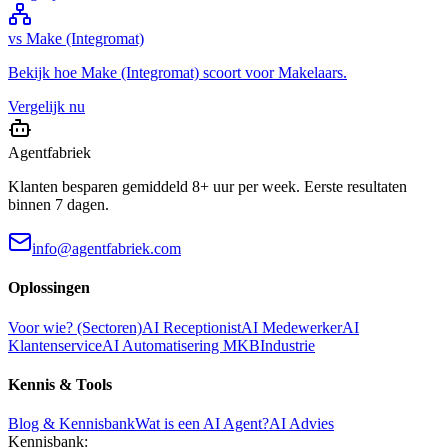
vs
Make (Integromat)
Bekijk hoe
Make (Integromat)
scoort voor
Makelaars
.
Vergelijk nu
Agentfabriek
Klanten besparen gemiddeld 8+ uur per week. Eerste resultaten
binnen 7 dagen.
info@agentfabriek.com
Oplossingen
Voor wie? (Sectoren)
AI Receptionist
AI Medewerker
AI
Klantenservice
AI Automatisering MKB
Industrie
Kennis & Tools
Blog & Kennisbank
Wat is een AI Agent?
AI Advies
Kennisbank: