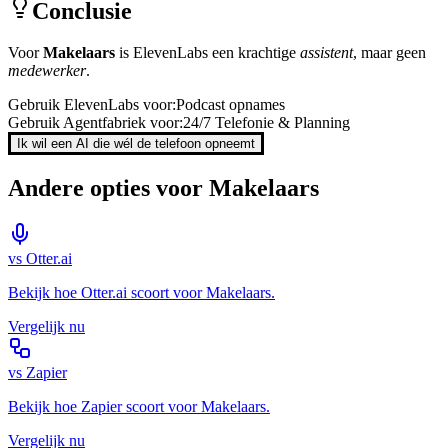
Conclusie
Voor
Makelaars
is
ElevenLabs
een krachtige
assistent
, maar geen
medewerker
.
Gebruik
ElevenLabs
voor:
Podcast opnames
Gebruik Agentfabriek voor:
24/7 Telefonie & Planning
Ik wil een AI die wél de telefoon opneemt
Andere opties voor
Makelaars
vs
Otter.ai
Bekijk hoe
Otter.ai
scoort voor
Makelaars
.
Vergelijk nu
vs
Zapier
Bekijk hoe
Zapier
scoort voor
Makelaars
.
Vergelijk nu