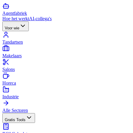
Agent
fabriek
Hoe het werkt
AI-collega's
Voor wie
Tandartsen
Makelaars
Salons
Horeca
Industrie
Alle Sectoren
Gratis Tools