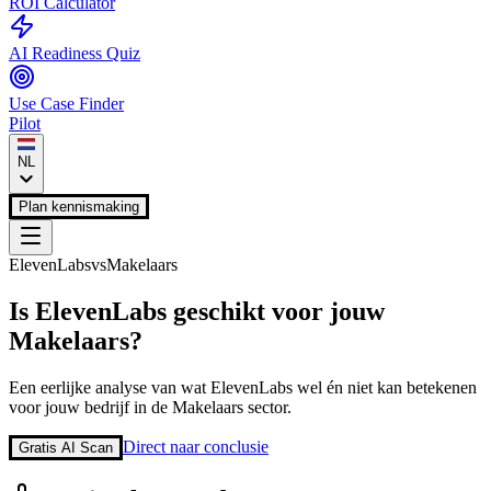
ROI Calculator
AI Readiness Quiz
Use Case Finder
Pilot
NL
Plan kennismaking
ElevenLabs
vs
Makelaars
Is
ElevenLabs
geschikt voor jouw
Makelaars
?
Een eerlijke analyse van wat
ElevenLabs
wel én niet kan betekenen
voor jouw bedrijf in de
Makelaars
sector.
Direct naar conclusie
Gratis AI Scan