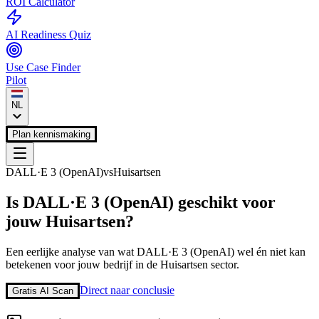
ROI Calculator
AI Readiness Quiz
Use Case Finder
Pilot
NL
Plan kennismaking
DALL·E 3 (OpenAI)
vs
Huisartsen
Is
DALL·E 3 (OpenAI)
geschikt voor
jouw
Huisartsen
?
Een eerlijke analyse van wat
DALL·E 3 (OpenAI)
wel én niet kan
betekenen voor jouw bedrijf in de
Huisartsen
sector.
Direct naar conclusie
Gratis AI Scan