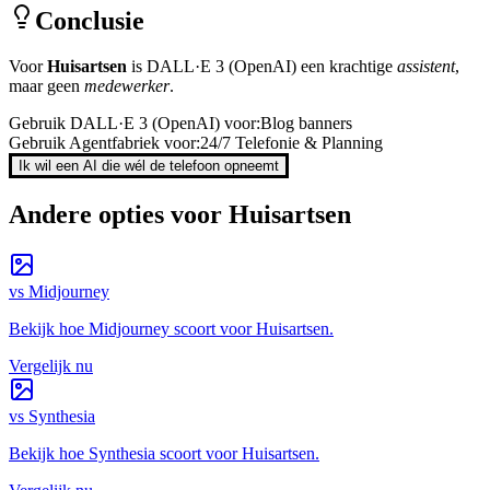
Conclusie
Voor
Huisartsen
is
DALL·E 3 (OpenAI)
een krachtige
assistent
,
maar geen
medewerker
.
Gebruik
DALL·E 3 (OpenAI)
voor:
Blog banners
Gebruik Agentfabriek voor:
24/7 Telefonie & Planning
Ik wil een AI die wél de telefoon opneemt
Andere opties voor
Huisartsen
vs
Midjourney
Bekijk hoe
Midjourney
scoort voor
Huisartsen
.
Vergelijk nu
vs
Synthesia
Bekijk hoe
Synthesia
scoort voor
Huisartsen
.