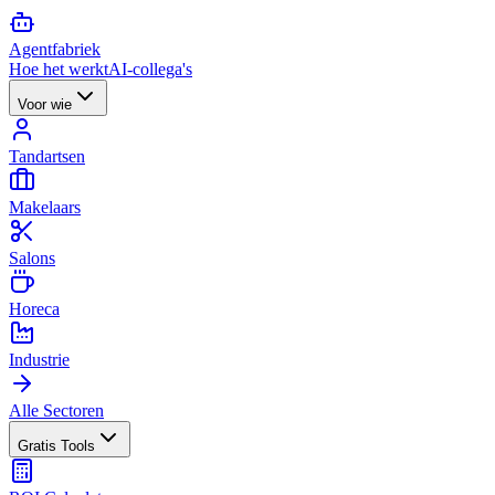
Agent
fabriek
Hoe het werkt
AI-collega's
Voor wie
Tandartsen
Makelaars
Salons
Horeca
Industrie
Alle Sectoren
Gratis Tools