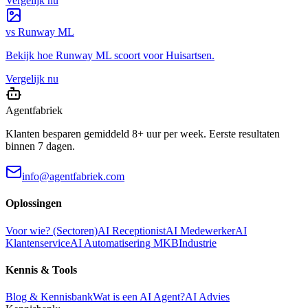
Vergelijk nu
vs
Runway ML
Bekijk hoe
Runway ML
scoort voor
Huisartsen
.
Vergelijk nu
Agentfabriek
Klanten besparen gemiddeld 8+ uur per week. Eerste resultaten
binnen 7 dagen.
info@agentfabriek.com
Oplossingen
Voor wie? (Sectoren)
AI Receptionist
AI Medewerker
AI
Klantenservice
AI Automatisering MKB
Industrie
Kennis & Tools
Blog & Kennisbank
Wat is een AI Agent?
AI Advies