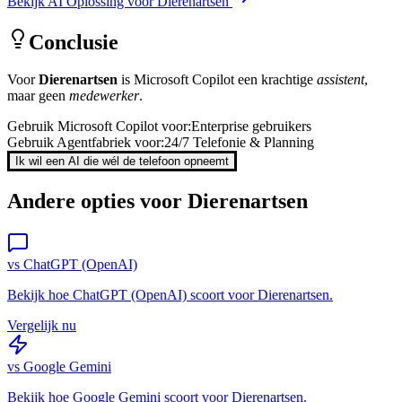
Bekijk AI Oplossing voor
Dierenartsen
Conclusie
Voor
Dierenartsen
is
Microsoft Copilot
een krachtige
assistent
,
maar geen
medewerker
.
Gebruik
Microsoft Copilot
voor:
Enterprise gebruikers
Gebruik Agentfabriek voor:
24/7 Telefonie & Planning
Ik wil een AI die wél de telefoon opneemt
Andere opties voor
Dierenartsen
vs
ChatGPT (OpenAI)
Bekijk hoe
ChatGPT (OpenAI)
scoort voor
Dierenartsen
.
Vergelijk nu
vs
Google Gemini
Bekijk hoe
Google Gemini
scoort voor
Dierenartsen
.