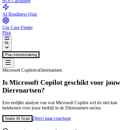
ROI Calculator
AI Readiness Quiz
Use Case Finder
Pilot
NL
Plan kennismaking
Microsoft Copilot
vs
Dierenartsen
Is
Microsoft Copilot
geschikt voor jouw
Dierenartsen
?
Een eerlijke analyse van wat
Microsoft Copilot
wel én niet kan
betekenen voor jouw bedrijf in de
Dierenartsen
sector.
Direct naar conclusie
Gratis AI Scan