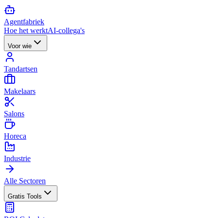
Agent
fabriek
Hoe het werkt
AI-collega's
Voor wie
Tandartsen
Makelaars
Salons
Horeca
Industrie
Alle Sectoren
Gratis Tools