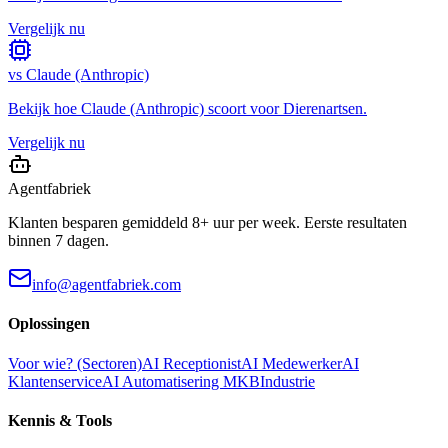
Vergelijk nu
vs
Claude (Anthropic)
Bekijk hoe
Claude (Anthropic)
scoort voor
Dierenartsen
.
Vergelijk nu
Agentfabriek
Klanten besparen gemiddeld 8+ uur per week. Eerste resultaten
binnen 7 dagen.
info@agentfabriek.com
Oplossingen
Voor wie? (Sectoren)
AI Receptionist
AI Medewerker
AI
Klantenservice
AI Automatisering MKB
Industrie
Kennis & Tools