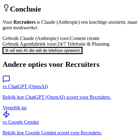
Conclusie
Voor
Recruiters
is
Claude (Anthropic)
een krachtige
assistent
, maar
geen
medewerker
.
Gebruik
Claude (Anthropic)
voor:
Content creatie
Gebruik Agentfabriek voor:
24/7 Telefonie & Planning
Ik wil een AI die wél de telefoon opneemt
Andere opties voor
Recruiters
vs
ChatGPT (OpenAI)
Bekijk hoe
ChatGPT (OpenAI)
scoort voor
Recruiters
.
Vergelijk nu
vs
Google Gemini
Bekijk hoe
Google Gemini
scoort voor
Recruiters
.