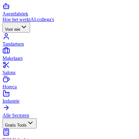
Agent
fabriek
Hoe het werkt
AI-collega's
Voor wie
Tandartsen
Makelaars
Salons
Horeca
Industrie
Alle Sectoren
Gratis Tools