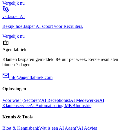
Vergelijk nu
vs
Jasper AI
Bekijk hoe
Jasper AI
scoort voor
Recruiters
.
Vergelijk nu
Agentfabriek
Klanten besparen gemiddeld 8+ uur per week. Eerste resultaten
binnen 7 dagen.
info@agentfabriek.com
Oplossingen
Voor wie? (Sectoren)
AI Receptionist
AI Medewerker
AI
Klantenservice
AI Automatisering MKB
Industrie
Kennis & Tools
Blog & Kennisbank
Wat is een AI Agent?
AI Advies