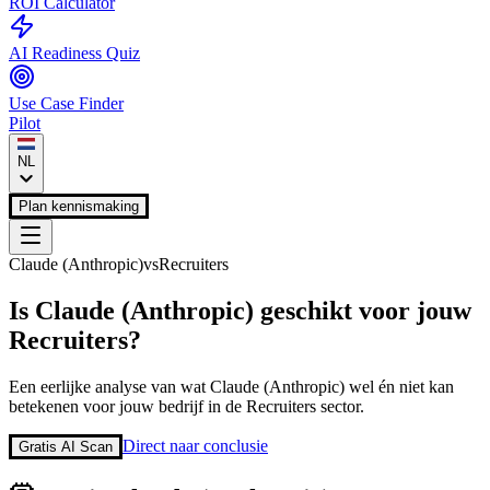
ROI Calculator
AI Readiness Quiz
Use Case Finder
Pilot
NL
Plan kennismaking
Claude (Anthropic)
vs
Recruiters
Is
Claude (Anthropic)
geschikt voor jouw
Recruiters
?
Een eerlijke analyse van wat
Claude (Anthropic)
wel én niet kan
betekenen voor jouw bedrijf in de
Recruiters
sector.
Direct naar conclusie
Gratis AI Scan