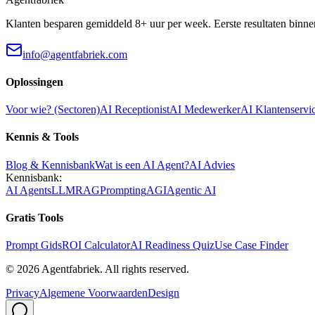
Klanten besparen gemiddeld 8+ uur per week. Eerste resultaten binne
info@agentfabriek.com
Oplossingen
Voor wie? (Sectoren)
AI Receptionist
AI Medewerker
AI Klantenservi
Kennis & Tools
Blog & Kennisbank
Wat is een AI Agent?
AI Advies
Kennisbank:
AI Agents
LLM
RAG
Prompting
AGI
Agentic AI
Gratis Tools
Prompt Gids
ROI Calculator
AI Readiness Quiz
Use Case Finder
©
2026
Agentfabriek
.
All rights reserved.
Privacy
Algemene Voorwaarden
Design