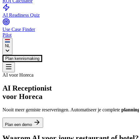
ROI Calculator
AI Readiness Quiz
Use Case Finder
Pilot
NL
Plan kennismaking
AI voor Horeca
AI Receptionist
voor Horeca
Nooit meer gemiste reserveringen. Automatiseer je complete
planning
Plan een demo
Waarom AI voor jouw
restaurant of hotel?