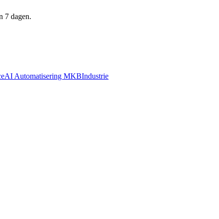
n 7 dagen.
ce
AI Automatisering MKB
Industrie