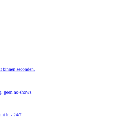
it binnen seconden.
ng, geen no-shows.
nt in - 24/7.