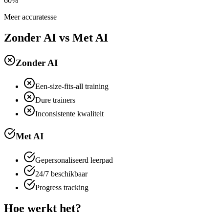
60%
Meer accuratesse
Zonder AI vs Met AI
Zonder AI
Een-size-fits-all training
Dure trainers
Inconsistente kwaliteit
Met AI
Gepersonaliseerd leerpad
24/7 beschikbaar
Progress tracking
Hoe werkt het?