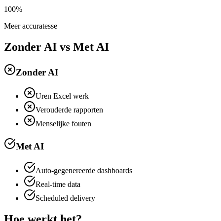
100%
Meer accuratesse
Zonder AI vs Met AI
Zonder AI
Uren Excel werk
Verouderde rapporten
Menselijke fouten
Met AI
Auto-gegenereerde dashboards
Real-time data
Scheduled delivery
Hoe werkt het?