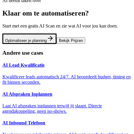
AI neemt taken over
Klaar om te automatiseren?
Start met een gratis AI Scan en zie wat AI voor jou kan doen.
Optimaliseer je planning
Bekijk Prijzen
Andere use cases
AI Lead Kwalificatie
Kwalificeer leads automatisch 24/7. AI beoordeelt budget, timing en
fit binnen seconden.
AI Afspraken Inplannen
Laat AI afspraken inplannen terwijl jij slaapt. Directe
agendakoppeling, geen no-shows.
AI Inbound Telefoon