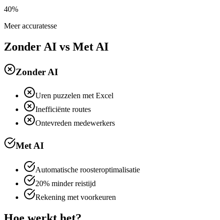
40%
Meer accuratesse
Zonder AI vs Met AI
Zonder AI
Uren puzzelen met Excel
Inefficiënte routes
Ontevreden medewerkers
Met AI
Automatische roosteroptimalisatie
20% minder reistijd
Rekening met voorkeuren
Hoe werkt het?