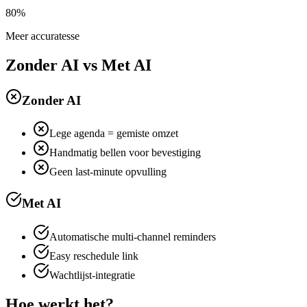
80%
Meer accuratesse
Zonder AI vs Met AI
Zonder AI
Lege agenda = gemiste omzet
Handmatig bellen voor bevestiging
Geen last-minute opvulling
Met AI
Automatische multi-channel reminders
Easy reschedule link
Wachtlijst-integratie
Hoe werkt het?