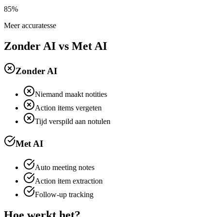
85%
Meer accuratesse
Zonder AI vs Met AI
Zonder AI
Niemand maakt notities
Action items vergeten
Tijd verspild aan notulen
Met AI
Auto meeting notes
Action item extraction
Follow-up tracking
Hoe werkt het?