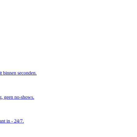
it binnen seconden.
ng, geen no-shows.
nt in - 24/7.