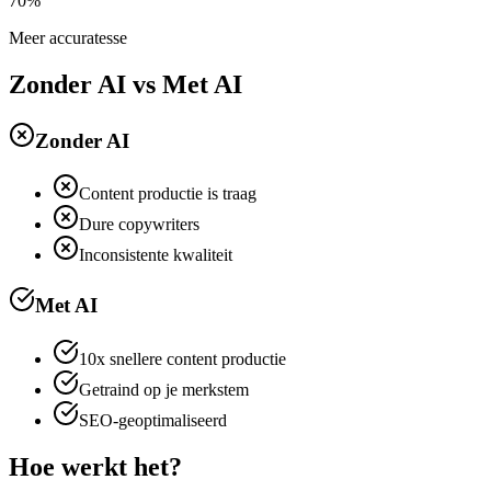
70%
Meer accuratesse
Zonder AI vs Met AI
Zonder AI
Content productie is traag
Dure copywriters
Inconsistente kwaliteit
Met AI
10x snellere content productie
Getraind op je merkstem
SEO-geoptimaliseerd
Hoe werkt het?