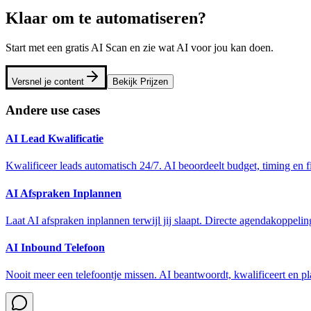
Klaar om te automatiseren?
Start met een gratis AI Scan en zie wat AI voor jou kan doen.
Versnel je content
Bekijk Prijzen
Andere use cases
AI Lead Kwalificatie
Kwalificeer leads automatisch 24/7. AI beoordeelt budget, timing en f
AI Afspraken Inplannen
Laat AI afspraken inplannen terwijl jij slaapt. Directe agendakoppeli
AI Inbound Telefoon
Nooit meer een telefoontje missen. AI beantwoordt, kwalificeert en pla